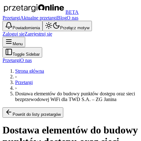
BETA
Przetargi
Aktualne przetargi
Blog
O nas
Powiadomienia
Przełącz motyw
Zaloguj się
Zarejestruj się
Menu
Toggle Sidebar
Przetargi
O nas
Strona główna
›
Przetargi
›
Dostawa elementów do budowy punktów dostępu oraz sieci
bezprzewodowej WiFi dla TWD S.A. – ZG Janina
Powrót do listy przetargów
Dostawa elementów do budowy