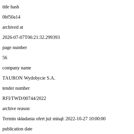
title hash
0bf50a14
archived at
2026-07-07T06:21:32.299393
page number
56
company name
TAURON Wydobycie S.A.
tender number
RFI/TWD/00744/2022
archive reason
Termin składania ofert już minął: 2022-10-27 10:00:00
publication date