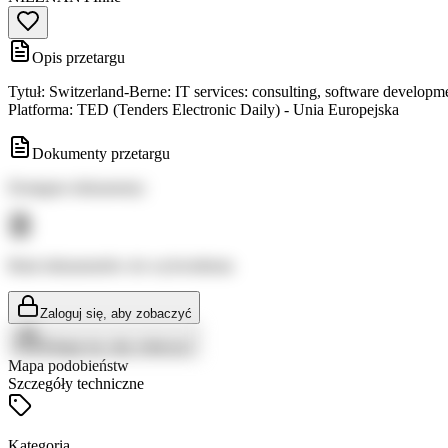
Opis przetargu
Tytuł: Switzerland-Berne: IT services: consulting, software developm
Platforma: TED (Tenders Electronic Daily) - Unia Europejska
Dokumenty przetargu
Dostępne dokumenty:
Brak dokumentów do wyświetlenia
Zaloguj się, aby zobaczyć
Zaloguj się, aby zobaczyć
Mapa podobieństw
Szczegóły techniczne
Kategoria