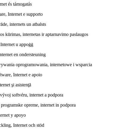
ernet és támogatás
are, Internet e supporto
de, internets un atbalsts
os kūrimas, internetas ir aptarnavimo paslaugos
, Internet u appoġġ
nternet en ondersteuning
wywania oprogramowania, internetowe i wsparcia
tware, Internet e apoio
ernet şi asistenţă
vývoj softvéru, internet a podpora
oj programske opreme, internet in podpora
ternet y apoyo
kling, Internet och stöd