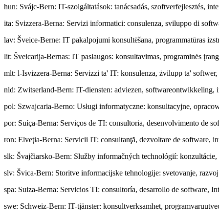
hun
:
Svájc-Bern: IT-szolgáltatások: tanácsadás, szoftverfejlesztés, int
ita
:
Svizzera-Berna: Servizi informatici: consulenza, sviluppo di softw
lav
:
Šveice-Berne: IT pakalpojumi konsultēšana, programmatūras izstrā
lit
:
Šveicarija-Bernas: IT paslaugos: konsultavimas, programinės įrang
mlt
:
l-Isvizzera-Berna: Servizzi ta' IT: konsulenza, żvilupp ta' softwer
nld
:
Zwitserland-Bern: IT-diensten: adviezen, softwareontwikkeling, i
pol
:
Szwajcaria-Berno: Usługi informatyczne: konsultacyjne, opraco
por
:
Suíça-Berna: Serviços de TI: consultoria, desenvolvimento de sof
ron
:
Elveţia-Berna: Servicii IT: consultanţă, dezvoltare de software, int
slk
:
Švajčiarsko-Bern: Služby informačných technológií: konzultácie, 
slv
:
Švica-Bern: Storitve informacijske tehnologije: svetovanje, razv
spa
:
Suiza-Berna: Servicios TI: consultoría, desarrollo de software, In
swe
:
Schweiz-Bern: IT-tjänster: konsultverksamhet, programvaruutvec