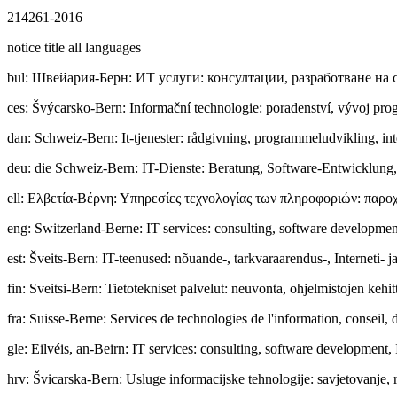
214261-2016
notice title all languages
bul
:
Швейария-Берн: ИТ услуги: консултации, разработване на 
ces
:
Švýcarsko-Bern: Informační technologie: poradenství, vývoj pro
dan
:
Schweiz-Bern: It-tjenester: rådgivning, programmeludvikling, int
deu
:
die Schweiz-Bern: IT-Dienste: Beratung, Software-Entwicklung, 
ell
:
Ελβετία-Βέρνη: Υπηρεσίες τεχνολογίας των πληροφοριών: παροχ
eng
:
Switzerland-Berne: IT services: consulting, software development
est
:
Šveits-Bern: IT-teenused: nõuande-, tarkvaraarendus-, Interneti- j
fin
:
Sveitsi-Bern: Tietotekniset palvelut: neuvonta, ohjelmistojen kehit
fra
:
Suisse-Berne: Services de technologies de l'information, conseil, 
gle
:
Eilvéis, an-Beirn: IT services: consulting, software development, 
hrv
:
Švicarska-Bern: Usluge informacijske tehnologije: savjetovanje, 