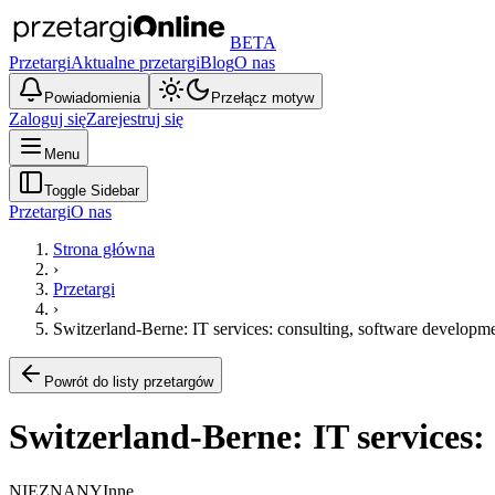
BETA
Przetargi
Aktualne przetargi
Blog
O nas
Powiadomienia
Przełącz motyw
Zaloguj się
Zarejestruj się
Menu
Toggle Sidebar
Przetargi
O nas
Strona główna
›
Przetargi
›
Switzerland-Berne: IT services: consulting, software developme
Powrót do listy przetargów
Switzerland-Berne: IT services:
NIEZNANY
Inne