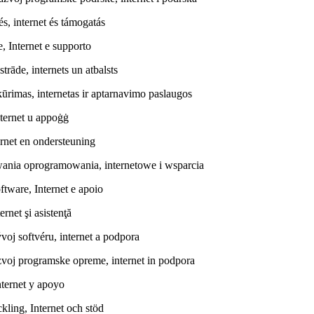
és, internet és támogatás
, Internet e supporto
rāde, internets un atbalsts
ūrimas, internetas ir aptarnavimo paslaugos
Internet u appoġġ
rnet en ondersteuning
wania oprogramowania, internetowe i wsparcia
ftware, Internet e apoio
rnet şi asistenţă
oj softvéru, internet a podpora
azvoj programske opreme, internet in podpora
nternet y apoyo
kling, Internet och stöd