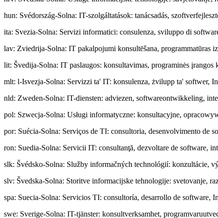
hun
:
Svédország-Solna: IT-szolgáltatások: tanácsadás, szoftverfejleszt
ita
:
Svezia-Solna: Servizi informatici: consulenza, sviluppo di software
lav
:
Zviedrija-Solna: IT pakalpojumi konsultēšana, programmatūras izst
lit
:
Švedija-Solna: IT paslaugos: konsultavimas, programinės įrangos k
mlt
:
l-Isvezja-Solna: Servizzi ta' IT: konsulenza, żvilupp ta' softwer, 
nld
:
Zweden-Solna: IT-diensten: adviezen, softwareontwikkeling, inte
pol
:
Szwecja-Solna: Usługi informatyczne: konsultacyjne, opracowy
por
:
Suécia-Solna: Serviços de TI: consultoria, desenvolvimento de so
ron
:
Suedia-Solna: Servicii IT: consultanţă, dezvoltare de software, inte
slk
:
Švédsko-Solna: Služby informačných technológií: konzultácie, výv
slv
:
Švedska-Solna: Storitve informacijske tehnologije: svetovanje, r
spa
:
Suecia-Solna: Servicios TI: consultoría, desarrollo de software, I
swe
:
Sverige-Solna: IT-tjänster: konsultverksamhet, programvaruutvec