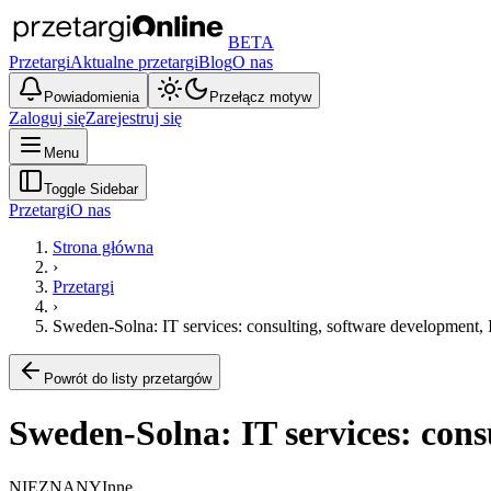
BETA
Przetargi
Aktualne przetargi
Blog
O nas
Powiadomienia
Przełącz motyw
Zaloguj się
Zarejestruj się
Menu
Toggle Sidebar
Przetargi
O nas
Strona główna
›
Przetargi
›
Sweden-Solna: IT services: consulting, software development, 
Powrót do listy przetargów
Sweden-Solna: IT services: cons
NIEZNANY
Inne