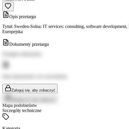
Opis przetargu
Tytuł: Sweden-Solna: IT services: consulting, software development,
Europejska
Dokumenty przetargu
Dostępne dokumenty:
Brak dokumentów do wyświetlenia
Zaloguj się, aby zobaczyć
Zaloguj się, aby zobaczyć
Mapa podobieństw
Szczegóły techniczne
Kategoria