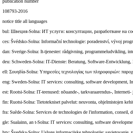
publication number
108793-2016
notice title all languages
bul
:
Швeция-Solna: ИТ услуги: консултации, разработване на с
ces
:
Švédsko-Solna: Informační technologie: poradenství, vývoj prog
dan
:
Sverige-Solna: It-tjenester: rådgivning, programmeludvikling, int
deu
:
Schweden-Solna: IT-Dienste: Beratung, Software-Entwicklung, I
ell
:
Σουηδία-Solna: Υπηρεσίες τεχνολογίας των πληροφοριών: παροχ
eng
:
Sweden-Solna: IT services: consulting, software development, In
est
:
Rootsi-Solna: IT-teenused: nõuande-, tarkvaraarendus-, Interneti- 
fin
:
Ruotsi-Solna: Tietotekniset palvelut: neuvonta, ohjelmistojen kehit
fra
:
Suède-Solna: Services de technologies de l'information, conseil, d
gle
:
Sualainn, an t-Solna: IT services: consulting, software developme
hrv
:
Švedska-Solna: Usluge informacijske tehnologije: savjetovanje, r