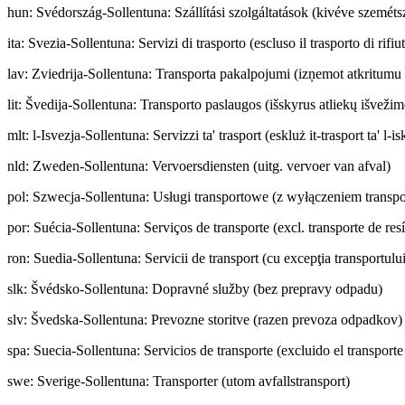
hun
:
Svédország-Sollentuna: Szállítási szolgáltatások (kivéve szemétsz
ita
:
Svezia-Sollentuna: Servizi di trasporto (escluso il trasporto di rifiut
lav
:
Zviedrija-Sollentuna: Transporta pakalpojumi (izņemot atkritumu 
lit
:
Švedija-Sollentuna: Transporto paslaugos (išskyrus atliekų išvežim
mlt
:
l-Isvezja-Sollentuna: Servizzi ta' trasport (eskluż it-trasport ta' l-is
nld
:
Zweden-Sollentuna: Vervoersdiensten (uitg. vervoer van afval)
pol
:
Szwecja-Sollentuna: Usługi transportowe (z wyłączeniem transp
por
:
Suécia-Sollentuna: Serviços de transporte (excl. transporte de res
ron
:
Suedia-Sollentuna: Servicii de transport (cu excepţia transportulu
slk
:
Švédsko-Sollentuna: Dopravné služby (bez prepravy odpadu)
slv
:
Švedska-Sollentuna: Prevozne storitve (razen prevoza odpadkov)
spa
:
Suecia-Sollentuna: Servicios de transporte (excluido el transporte
swe
:
Sverige-Sollentuna: Transporter (utom avfallstransport)