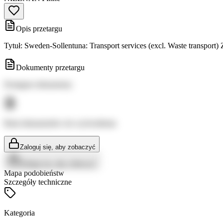
Opis przetargu
Tytuł: Sweden-Sollentuna: Transport services (excl. Waste transpor
Dokumenty przetargu
Dostępne dokumenty:
Brak dokumentów do wyświetlenia
Zaloguj się, aby zobaczyć
Zaloguj się, aby zobaczyć
Mapa podobieństw
Szczegóły techniczne
Kategoria