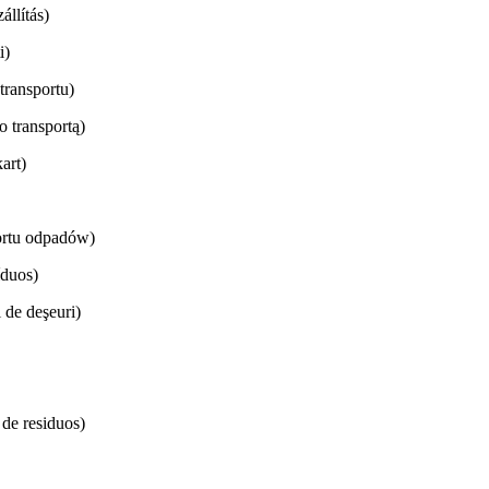
állítás)
i)
transportu)
o transportą)
kart)
ortu odpadów)
íduos)
i de deşeuri)
 de residuos)