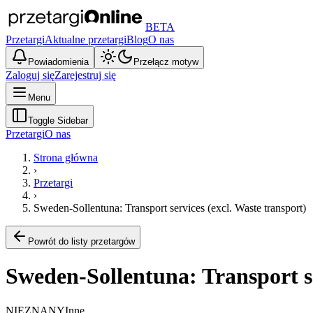
BETA
Przetargi
Aktualne przetargi
Blog
O nas
Powiadomienia
Przełącz motyw
Zaloguj się
Zarejestruj się
Menu
Toggle Sidebar
Przetargi
O nas
Strona główna
›
Przetargi
›
Sweden-Sollentuna: Transport services (excl. Waste transport)
Powrót do listy przetargów
Sweden-Sollentuna: Transport se
NIEZNANY
Inne