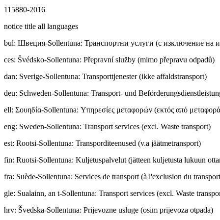
115880-2016
notice title all languages
bul
:
Швeция-Sollentuna: Транспортни услуги (с изключение на и
ces
:
Švédsko-Sollentuna: Přepravní služby (mimo přepravu odpadů)
dan
:
Sverige-Sollentuna: Transporttjenester (ikke affaldstransport)
deu
:
Schweden-Sollentuna: Transport- und Beförderungsdienstleistung
ell
:
Σουηδία-Sollentuna: Υπηρεσίες μεταφορών (εκτός από μεταφορ
eng
:
Sweden-Sollentuna: Transport services (excl. Waste transport)
est
:
Rootsi-Sollentuna: Transporditeenused (v.a jäätmetransport)
fin
:
Ruotsi-Sollentuna: Kuljetuspalvelut (jätteen kuljetusta lukuun otta
fra
:
Suède-Sollentuna: Services de transport (à l'exclusion du transpor
gle
:
Sualainn, an t-Sollentuna: Transport services (excl. Waste transpor
hrv
:
Švedska-Sollentuna: Prijevozne usluge (osim prijevoza otpada)