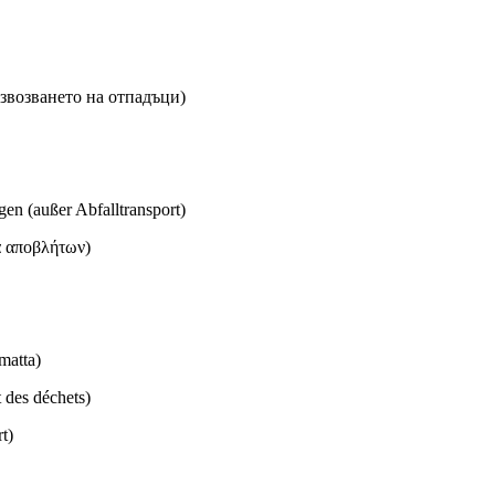
звозването на отпадъци)
en (außer Abfalltransport)
ά αποβλήτων)
matta)
t des déchets)
t)