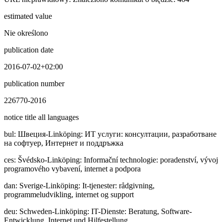
estimated value
Nie określono
publication date
2016-07-02+02:00
publication number
226770-2016
notice title all languages
bul
:
Швeция-Linköping: ИТ услуги: консултации, разработване
на софтуер, Интернет и поддръжка
ces
:
Švédsko-Linköping: Informační technologie: poradenství, vývoj
programového vybavení, internet a podpora
dan
:
Sverige-Linköping: It-tjenester: rådgivning,
programmeludvikling, internet og support
deu
:
Schweden-Linköping: IT-Dienste: Beratung, Software-
Entwicklung, Internet und Hilfestellung