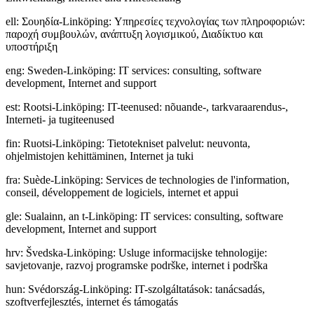
ell
:
Σουηδία-Linköping: Υπηρεσίες τεχνολογίας των πληροφοριών:
παροχή συμβουλών, ανάπτυξη λογισμικού, Διαδίκτυο και
υποστήριξη
eng
:
Sweden-Linköping: IT services: consulting, software
development, Internet and support
est
:
Rootsi-Linköping: IT-teenused: nõuande-, tarkvaraarendus-,
Interneti- ja tugiteenused
fin
:
Ruotsi-Linköping: Tietotekniset palvelut: neuvonta,
ohjelmistojen kehittäminen, Internet ja tuki
fra
:
Suède-Linköping: Services de technologies de l'information,
conseil, développement de logiciels, internet et appui
gle
:
Sualainn, an t-Linköping: IT services: consulting, software
development, Internet and support
hrv
:
Švedska-Linköping: Usluge informacijske tehnologije:
savjetovanje, razvoj programske podrške, internet i podrška
hun
:
Svédország-Linköping: IT-szolgáltatások: tanácsadás,
szoftverfejlesztés, internet és támogatás