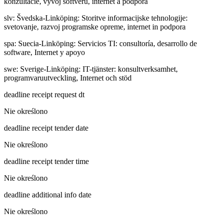
konzultácie, vývoj softvéru, internet a podpora
slv
:
Švedska-Linköping: Storitve informacijske tehnologije:
svetovanje, razvoj programske opreme, internet in podpora
spa
:
Suecia-Linköping: Servicios TI: consultoría, desarrollo de
software, Internet y apoyo
swe
:
Sverige-Linköping: IT-tjänster: konsultverksamhet,
programvaruutveckling, Internet och stöd
deadline receipt request dt
Nie określono
deadline receipt tender date
Nie określono
deadline receipt tender time
Nie określono
deadline additional info date
Nie określono