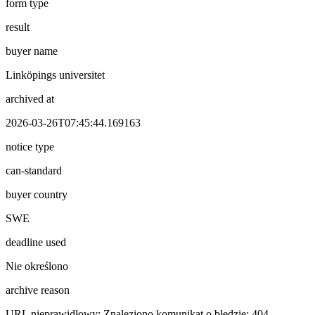
form type
result
buyer name
Linköpings universitet
archived at
2026-03-26T07:45:44.169163
notice type
can-standard
buyer country
SWE
deadline used
Nie określono
archive reason
URL nieprawidłowy: Znaleziono komunikat o błędzie: 404