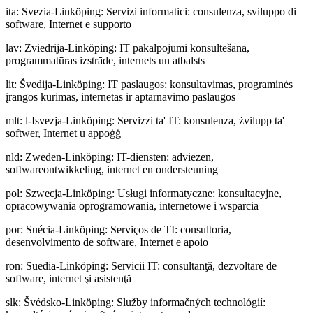
ita
:
Svezia-Linköping: Servizi informatici: consulenza, sviluppo di
software, Internet e supporto
lav
:
Zviedrija-Linköping: IT pakalpojumi konsultēšana,
programmatūras izstrāde, internets un atbalsts
lit
:
Švedija-Linköping: IT paslaugos: konsultavimas, programinės
įrangos kūrimas, internetas ir aptarnavimo paslaugos
mlt
:
l-Isvezja-Linköping: Servizzi ta' IT: konsulenza, żvilupp ta'
softwer, Internet u appoġġ
nld
:
Zweden-Linköping: IT-diensten: adviezen,
softwareontwikkeling, internet en ondersteuning
pol
:
Szwecja-Linköping: Usługi informatyczne: konsultacyjne,
opracowywania oprogramowania, internetowe i wsparcia
por
:
Suécia-Linköping: Serviços de TI: consultoria,
desenvolvimento de software, Internet e apoio
ron
:
Suedia-Linköping: Servicii IT: consultanţă, dezvoltare de
software, internet şi asistenţă
slk
:
Švédsko-Linköping: Služby informačných technológií: