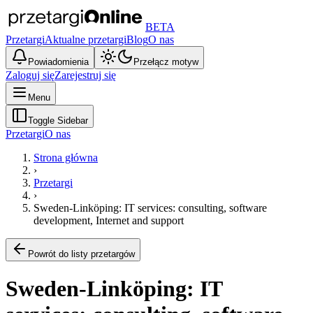
BETA
Przetargi
Aktualne przetargi
Blog
O nas
Powiadomienia
Przełącz motyw
Zaloguj się
Zarejestruj się
Menu
Toggle Sidebar
Przetargi
O nas
Strona główna
›
Przetargi
›
Sweden-Linköping: IT services: consulting, software
development, Internet and support
Powrót do listy przetargów
Sweden-Linköping: IT