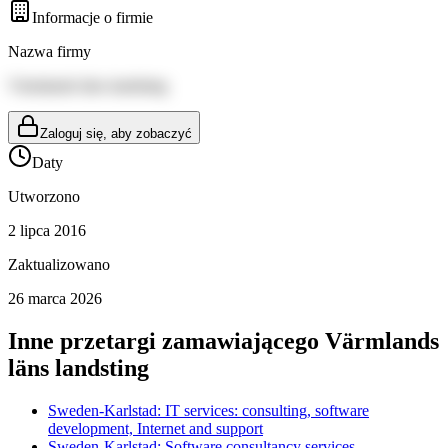
Informacje o firmie
Nazwa firmy
Värmlands läns landsting
Zaloguj się, aby zobaczyć
Daty
Utworzono
2 lipca 2016
Zaktualizowano
26 marca 2026
Inne przetargi zamawiającego
Värmlands
läns landsting
Sweden-Karlstad: IT services: consulting, software
development, Internet and support
Sweden-Karlstad: Software consultancy services