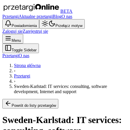
BETA
Przetargi
Aktualne przetargi
Blog
O nas
Powiadomienia
Przełącz motyw
Zaloguj się
Zarejestruj się
Menu
Toggle Sidebar
Przetargi
O nas
Strona główna
›
Przetargi
›
Sweden-Karlstad: IT services: consulting, software
development, Internet and support
Powrót do listy przetargów
Sweden-Karlstad: IT services: