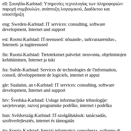
ell
:
Σουηδία-Karlstad: Υπηρεσίες τεχνολογίας των πληροφοριών:
παροχή συμβουλών, ανάπτυξη λογισμικού, Διαδίκτυο και
υποστήριξη
eng
:
Sweden-Karlstad: IT services: consulting, software
development, Internet and support
est
:
Rootsi-Karlstad: IT-teenused: nõuande-, tarkvaraarendus-,
Interneti- ja tugiteenused
fin
:
Ruotsi-Karlstad: Tietotekniset palvelut: neuvonta, ohjelmistojen
kehittäminen, Internet ja tuki
fra
:
Suède-Karlstad: Services de technologies de l'information,
conseil, développement de logiciels, internet et appui
gle
:
Sualainn, an t-Karlstad: IT services: consulting, software
development, Internet and support
hrv
:
Švedska-Karlstad: Usluge informacijske tehnologije:
savjetovanje, razvoj programske podrške, internet i podrška
hun
:
Svédország-Karlstad: IT-szolgáltatások: tanácsadás,
szoftverfejlesztés, internet és támogatás
ita
:
Svezia-Karlstad: Servizi informatici: consulenza, sviluppo di