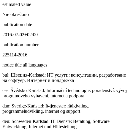
estimated value
Nie określono
publication date
2016-07-02+02:00
publication number
225114-2016
notice title all languages
bul
:
Швeция-Karlstad: ИТ услуги: консултации, разработване
на софтуер, Интернет и поддръжка
ces
:
Švédsko-Karlstad: Informační technologie: poradenství, vývoj
programového vybavení, internet a podpora
dan
:
Sverige-Karlstad: It-tjenester: rådgivning,
programmeludvikling, internet og support
deu
:
Schweden-Karlstad: IT-Dienste: Beratung, Software-
Entwicklung, Internet und Hilfestellung