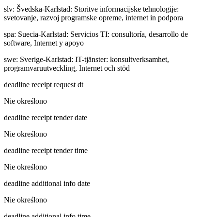
slv
:
Švedska-Karlstad: Storitve informacijske tehnologije:
svetovanje, razvoj programske opreme, internet in podpora
spa
:
Suecia-Karlstad: Servicios TI: consultoría, desarrollo de
software, Internet y apoyo
swe
:
Sverige-Karlstad: IT-tjänster: konsultverksamhet,
programvaruutveckling, Internet och stöd
deadline receipt request dt
Nie określono
deadline receipt tender date
Nie określono
deadline receipt tender time
Nie określono
deadline additional info date
Nie określono
deadline additional info time