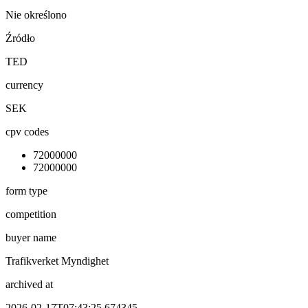
Nie określono
Źródło
TED
currency
SEK
cpv codes
72000000
72000000
form type
competition
buyer name
Trafikverket Myndighet
archived at
2026-02-17T07:43:25.674345