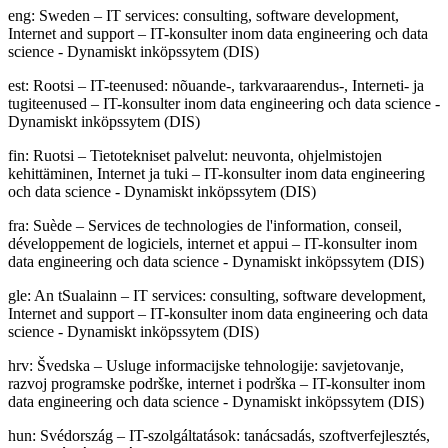
eng
:
Sweden – IT services: consulting, software development,
Internet and support – IT-konsulter inom data engineering och data
science - Dynamiskt inköpssytem (DIS)
est
:
Rootsi – IT-teenused: nõuande-, tarkvaraarendus-, Interneti- ja
tugiteenused – IT-konsulter inom data engineering och data science -
Dynamiskt inköpssytem (DIS)
fin
:
Ruotsi – Tietotekniset palvelut: neuvonta, ohjelmistojen
kehittäminen, Internet ja tuki – IT-konsulter inom data engineering
och data science - Dynamiskt inköpssytem (DIS)
fra
:
Suède – Services de technologies de l'information, conseil,
développement de logiciels, internet et appui – IT-konsulter inom
data engineering och data science - Dynamiskt inköpssytem (DIS)
gle
:
An tSualainn – IT services: consulting, software development,
Internet and support – IT-konsulter inom data engineering och data
science - Dynamiskt inköpssytem (DIS)
hrv
:
Švedska – Usluge informacijske tehnologije: savjetovanje,
razvoj programske podrške, internet i podrška – IT-konsulter inom
data engineering och data science - Dynamiskt inköpssytem (DIS)
hun
:
Svédország – IT-szolgáltatások: tanácsadás, szoftverfejlesztés,