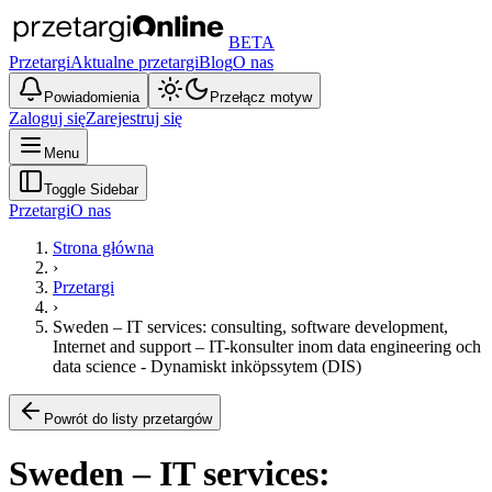
BETA
Przetargi
Aktualne przetargi
Blog
O nas
Powiadomienia
Przełącz motyw
Zaloguj się
Zarejestruj się
Menu
Toggle Sidebar
Przetargi
O nas
Strona główna
›
Przetargi
›
Sweden – IT services: consulting, software development,
Internet and support – IT-konsulter inom data engineering och
data science - Dynamiskt inköpssytem (DIS)
Powrót do listy przetargów
Sweden – IT services: