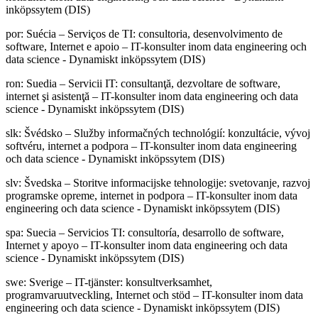
inköpssytem (DIS)
por
:
Suécia – Serviços de TI: consultoria, desenvolvimento de
software, Internet e apoio – IT-konsulter inom data engineering och
data science - Dynamiskt inköpssytem (DIS)
ron
:
Suedia – Servicii IT: consultanţă, dezvoltare de software,
internet şi asistenţă – IT-konsulter inom data engineering och data
science - Dynamiskt inköpssytem (DIS)
slk
:
Švédsko – Služby informačných technológií: konzultácie, vývoj
softvéru, internet a podpora – IT-konsulter inom data engineering
och data science - Dynamiskt inköpssytem (DIS)
slv
:
Švedska – Storitve informacijske tehnologije: svetovanje, razvoj
programske opreme, internet in podpora – IT-konsulter inom data
engineering och data science - Dynamiskt inköpssytem (DIS)
spa
:
Suecia – Servicios TI: consultoría, desarrollo de software,
Internet y apoyo – IT-konsulter inom data engineering och data
science - Dynamiskt inköpssytem (DIS)
swe
:
Sverige – IT-tjänster: konsultverksamhet,
programvaruutveckling, Internet och stöd – IT-konsulter inom data
engineering och data science - Dynamiskt inköpssytem (DIS)