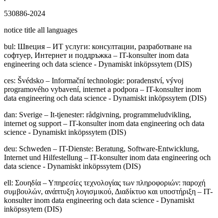
530886-2024
notice title all languages
bul
:
Швeция – ИТ услуги: консултации, разработване на
софтуер, Интернет и поддръжка – IT-konsulter inom data
engineering och data science - Dynamiskt inköpssytem (DIS)
ces
:
Švédsko – Informační technologie: poradenství, vývoj
programového vybavení, internet a podpora – IT-konsulter inom
data engineering och data science - Dynamiskt inköpssytem (DIS)
dan
:
Sverige – It-tjenester: rådgivning, programmeludvikling,
internet og support – IT-konsulter inom data engineering och data
science - Dynamiskt inköpssytem (DIS)
deu
:
Schweden – IT-Dienste: Beratung, Software-Entwicklung,
Internet und Hilfestellung – IT-konsulter inom data engineering och
data science - Dynamiskt inköpssytem (DIS)
ell
:
Σουηδία – Υπηρεσίες τεχνολογίας των πληροφοριών: παροχή
συμβουλών, ανάπτυξη λογισμικού, Διαδίκτυο και υποστήριξη – IT-
konsulter inom data engineering och data science - Dynamiskt
inköpssytem (DIS)