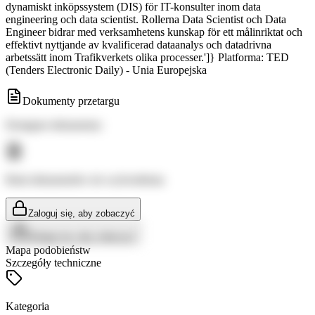
dynamiskt inköpssystem (DIS) för IT-konsulter inom data
engineering och data scientist. Rollerna Data Scientist och Data
Engineer bidrar med verksamhetens kunskap för ett målinriktat och
effektivt nyttjande av kvalificerad dataanalys och datadrivna
arbetssätt inom Trafikverkets olika processer.']} Platforma: TED
(Tenders Electronic Daily) - Unia Europejska
Dokumenty przetargu
Dostępne dokumenty:
Brak dokumentów do wyświetlenia
Zaloguj się, aby zobaczyć
Zaloguj się, aby zobaczyć
Mapa podobieństw
Szczegóły techniczne
Kategoria