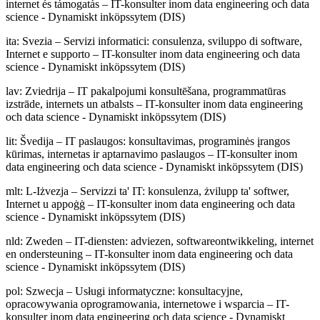
internet és támogatás – IT-konsulter inom data engineering och data
science - Dynamiskt inköpssytem (DIS)
ita
:
Svezia – Servizi informatici: consulenza, sviluppo di software,
Internet e supporto – IT-konsulter inom data engineering och data
science - Dynamiskt inköpssytem (DIS)
lav
:
Zviedrija – IT pakalpojumi konsultēšana, programmatūras
izstrāde, internets un atbalsts – IT-konsulter inom data engineering
och data science - Dynamiskt inköpssytem (DIS)
lit
:
Švedija – IT paslaugos: konsultavimas, programinės įrangos
kūrimas, internetas ir aptarnavimo paslaugos – IT-konsulter inom
data engineering och data science - Dynamiskt inköpssytem (DIS)
mlt
:
L-Iżvezja – Servizzi ta' IT: konsulenza, żvilupp ta' softwer,
Internet u appoġġ – IT-konsulter inom data engineering och data
science - Dynamiskt inköpssytem (DIS)
nld
:
Zweden – IT-diensten: adviezen, softwareontwikkeling, internet
en ondersteuning – IT-konsulter inom data engineering och data
science - Dynamiskt inköpssytem (DIS)
pol
:
Szwecja – Usługi informatyczne: konsultacyjne,
opracowywania oprogramowania, internetowe i wsparcia – IT-
konsulter inom data engineering och data science - Dynamiskt