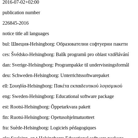
2016-07-02+02:00
publication number
226845-2016
notice title all languages
bul
:
Швeция-Helsingborg: Образователни софтуерни пакети
ces
:
Švédsko-Helsingborg: Balík programů pro oblast vzdělávání
dan
:
Sverige-Helsingborg: Programpakke til undervisningsformål
deu
:
Schweden-Helsingborg: Unterrichtssoftwarepaket
ell
:
Σουηδία-Helsingborg: Πακέτα εκπαιδευτικού λογισμικού
eng
:
Sweden-Helsingborg: Educational software package
est
:
Rootsi-Helsingborg: Õppetarkvara pakett
fin
:
Ruotsi-Helsingborg: Opetusohjelmatuotteet
fra
:
Suède-Helsingborg: Logiciels pédagogiques