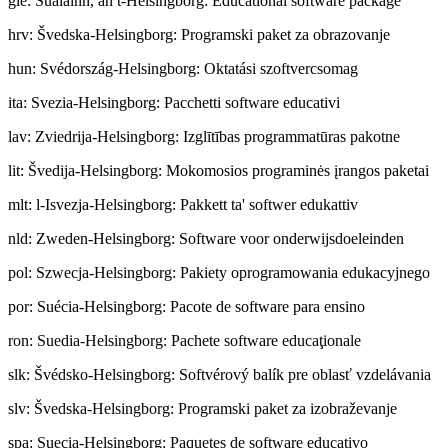
gle
:
Sualainn, an t-Helsingborg: Educational software package
hrv
:
Švedska-Helsingborg: Programski paket za obrazovanje
hun
:
Svédország-Helsingborg: Oktatási szoftvercsomag
ita
:
Svezia-Helsingborg: Pacchetti software educativi
lav
:
Zviedrija-Helsingborg: Izglītības programmatūras pakotne
lit
:
Švedija-Helsingborg: Mokomosios programinės įrangos paketai
mlt
:
l-Isvezja-Helsingborg: Pakkett ta' softwer edukattiv
nld
:
Zweden-Helsingborg: Software voor onderwijsdoeleinden
pol
:
Szwecja-Helsingborg: Pakiety oprogramowania edukacyjnego
por
:
Suécia-Helsingborg: Pacote de software para ensino
ron
:
Suedia-Helsingborg: Pachete software educaţionale
slk
:
Švédsko-Helsingborg: Softvérový balík pre oblasť vzdelávania
slv
:
Švedska-Helsingborg: Programski paket za izobraževanje
spa
:
Suecia-Helsingborg: Paquetes de software educativo