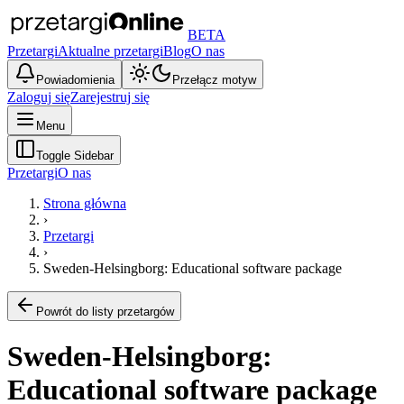
BETA
Przetargi
Aktualne przetargi
Blog
O nas
Powiadomienia
Przełącz motyw
Zaloguj się
Zarejestruj się
Menu
Toggle Sidebar
Przetargi
O nas
Strona główna
›
Przetargi
›
Sweden-Helsingborg: Educational software package
Powrót do listy przetargów
Sweden-Helsingborg:
Educational software package