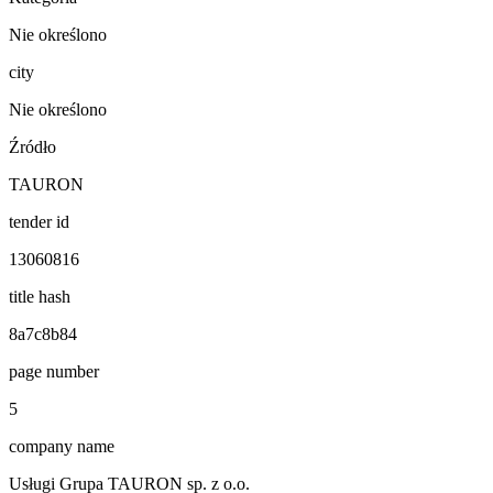
Nie określono
city
Nie określono
Źródło
TAURON
tender id
13060816
title hash
8a7c8b84
page number
5
company name
Usługi Grupa TAURON sp. z o.o.