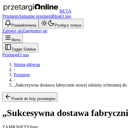
BETA
Przetargi
Aktualne przetargi
Blog
O nas
Powiadomienia
Przełącz motyw
Zaloguj się
Zarejestruj się
Menu
Toggle Sidebar
Przetargi
O nas
Strona główna
›
Przetargi
›
„Sukcesywna dostawa fabrycznie nowej odzieży ochronnej do w
Powrót do listy przetargów
„Sukcesywna dostawa fabrycznie
ZAMKNIĘTY
Inne