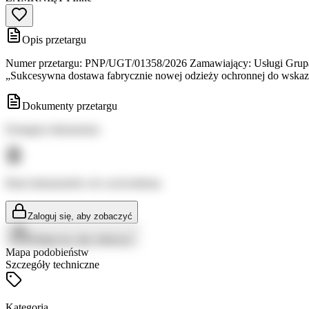
Opis przetargu
Numer przetargu: PNP/UGT/01358/2026 Zamawiający: Usługi Grupa T
„Sukcesywna dostawa fabrycznie nowej odzieży ochronnej do wskaz
Dokumenty przetargu
Dostępne dokumenty:
Brak dokumentów do wyświetlenia
Zaloguj się, aby zobaczyć
Zaloguj się, aby zobaczyć
Mapa podobieństw
Szczegóły techniczne
Kategoria