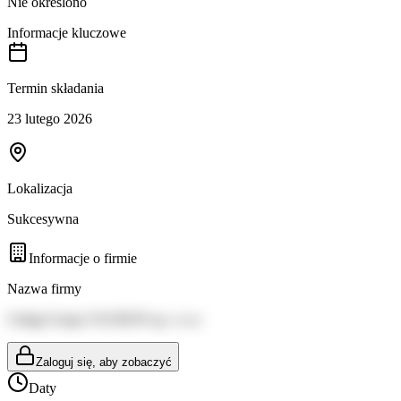
Nie określono
Informacje kluczowe
Termin składania
23 lutego 2026
Lokalizacja
Sukcesywna
Informacje o firmie
Nazwa firmy
Usługi Grupa TAURON sp. z o.o.
Zaloguj się, aby zobaczyć
Daty