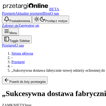
BETA
Przetargi
Aktualne przetargi
Blog
O nas
Powiadomienia
Przełącz motyw
Zaloguj się
Zarejestruj się
Menu
Toggle Sidebar
Przetargi
O nas
Strona główna
›
Przetargi
›
„Sukcesywna dostawa fabrycznie nowej odzieży ochronnej do w
Powrót do listy przetargów
„Sukcesywna dostawa fabrycznie
ZAMKNIĘTY
Inne