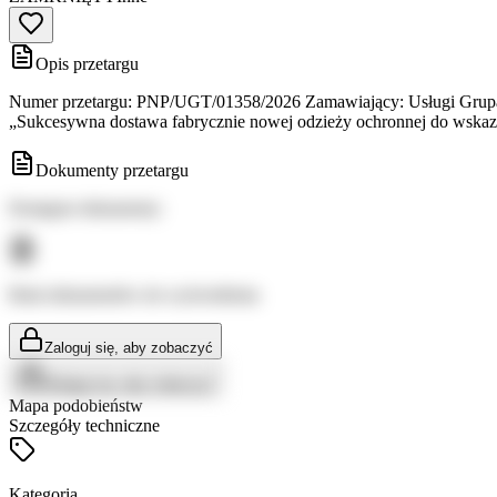
Opis przetargu
Numer przetargu: PNP/UGT/01358/2026 Zamawiający: Usługi Grupa T
„Sukcesywna dostawa fabrycznie nowej odzieży ochronnej do wskaz
Dokumenty przetargu
Dostępne dokumenty:
Brak dokumentów do wyświetlenia
Zaloguj się, aby zobaczyć
Zaloguj się, aby zobaczyć
Mapa podobieństw
Szczegóły techniczne
Kategoria