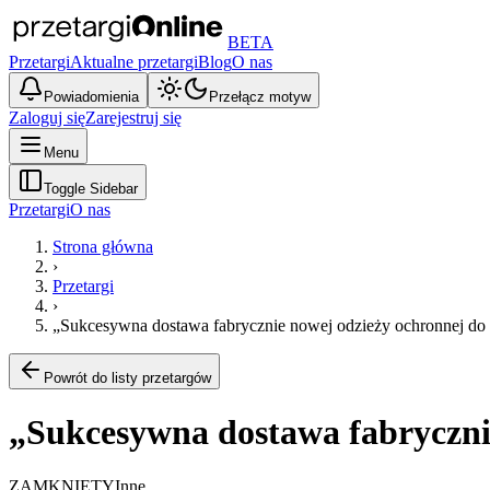
BETA
Przetargi
Aktualne przetargi
Blog
O nas
Powiadomienia
Przełącz motyw
Zaloguj się
Zarejestruj się
Menu
Toggle Sidebar
Przetargi
O nas
Strona główna
›
Przetargi
›
„Sukcesywna dostawa fabrycznie nowej odzieży ochronnej do w
Powrót do listy przetargów
„Sukcesywna dostawa fabrycznie
ZAMKNIĘTY
Inne