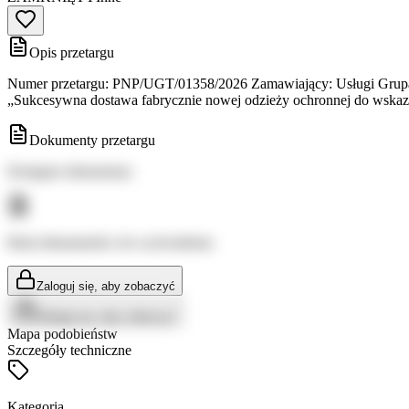
Opis przetargu
Numer przetargu: PNP/UGT/01358/2026 Zamawiający: Usługi Grupa T
„Sukcesywna dostawa fabrycznie nowej odzieży ochronnej do wskaz
Dokumenty przetargu
Dostępne dokumenty:
Brak dokumentów do wyświetlenia
Zaloguj się, aby zobaczyć
Zaloguj się, aby zobaczyć
Mapa podobieństw
Szczegóły techniczne
Kategoria