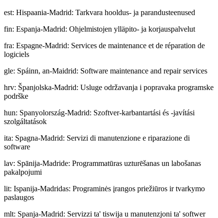
est
:
Hispaania-Madrid: Tarkvara hooldus- ja parandusteenused
fin
:
Espanja-Madrid: Ohjelmistojen ylläpito- ja korjauspalvelut
fra
:
Espagne-Madrid: Services de maintenance et de réparation de
logiciels
gle
:
Spáinn, an-Maidrid: Software maintenance and repair services
hrv
:
Španjolska-Madrid: Usluge održavanja i popravaka programske
podrške
hun
:
Spanyolország-Madrid: Szoftver-karbantartási és -javítási
szolgáltatások
ita
:
Spagna-Madrid: Servizi di manutenzione e riparazione di
software
lav
:
Spānija-Madride: Programmatūras uzturēšanas un labošanas
pakalpojumi
lit
:
Ispanija-Madridas: Programinės įrangos priežiūros ir tvarkymo
paslaugos
mlt
:
Spanja-Madrid: Servizzi ta' tiswija u manutenzjoni ta' softwer