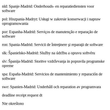
nld
:
Spanje-Madrid: Onderhouds- en reparatiediensten voor
software
pol
:
Hiszpania-Madryt: Usługi w zakresie konserwacji i napraw
oprogramowania
por
:
Espanha-Madrid: Serviços de manutenção e reparação de
software
ron
:
Spania-Madrid: Servicii de întreţinere şi reparaţii de software
slk
:
Španielsko-Madrid: Služby na údržbu a opravu softvéru
slv
:
Španija-Madrid: Storitve vzdrževanja in popravila programske
opreme
spa
:
España-Madrid: Servicios de mantenimiento y reparación de
software
swe
:
Spanien-Madrid: Underhåll och reparation av programvara
deadline receipt request dt
Nie określono