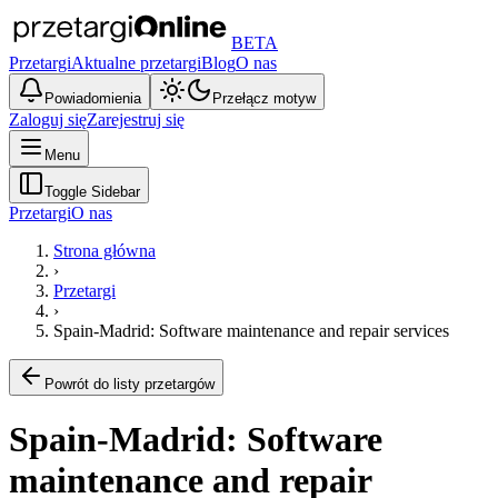
BETA
Przetargi
Aktualne przetargi
Blog
O nas
Powiadomienia
Przełącz motyw
Zaloguj się
Zarejestruj się
Menu
Toggle Sidebar
Przetargi
O nas
Strona główna
›
Przetargi
›
Spain-Madrid: Software maintenance and repair services
Powrót do listy przetargów
Spain-Madrid: Software
maintenance and repair