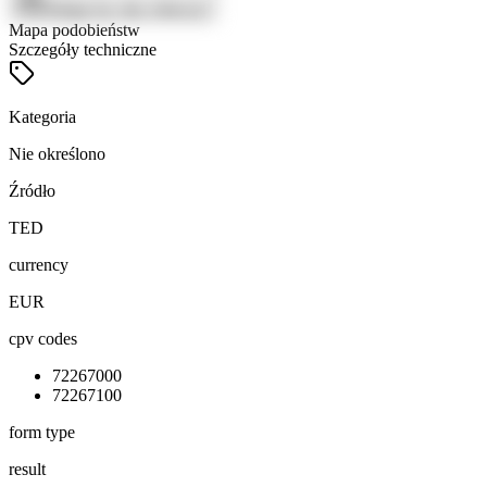
Zaloguj się, aby zobaczyć
Mapa podobieństw
Szczegóły techniczne
Kategoria
Nie określono
Źródło
TED
currency
EUR
cpv codes
72267000
72267100
form type
result