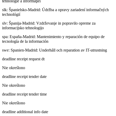
tehnologie a informaţiei
slk
:
Španielsko-Madrid: Údržba a opravy zariadení informačných
technológií
slv
:
Španija-Madrid: Vzdrževanje in popravilo opreme za
informacijsko tehnologijo
spa
:
España-Madrid: Mantenimiento y reparación de equipo de
tecnología de la información
swe
:
Spanien-Madrid: Underhåll och reparation av IT-utrustning
deadline receipt request dt
Nie określono
deadline receipt tender date
Nie określono
deadline receipt tender time
Nie określono
deadline additional info date