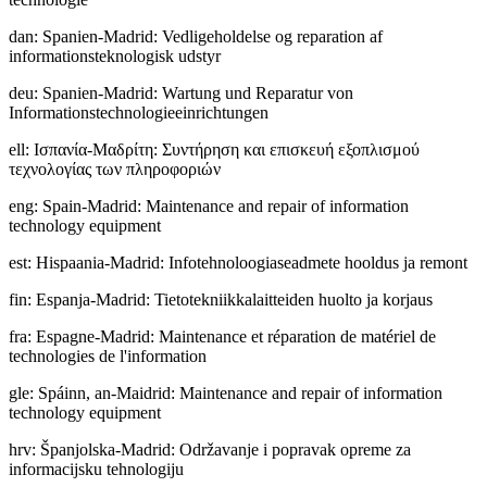
dan
:
Spanien-Madrid: Vedligeholdelse og reparation af
informationsteknologisk udstyr
deu
:
Spanien-Madrid: Wartung und Reparatur von
Informationstechnologieeinrichtungen
ell
:
Ισπανία-Μαδρίτη: Συντήρηση και επισκευή εξοπλισμού
τεχνολογίας των πληροφοριών
eng
:
Spain-Madrid: Maintenance and repair of information
technology equipment
est
:
Hispaania-Madrid: Infotehnoloogiaseadmete hooldus ja remont
fin
:
Espanja-Madrid: Tietotekniikkalaitteiden huolto ja korjaus
fra
:
Espagne-Madrid: Maintenance et réparation de matériel de
technologies de l'information
gle
:
Spáinn, an-Maidrid: Maintenance and repair of information
technology equipment
hrv
:
Španjolska-Madrid: Održavanje i popravak opreme za
informacijsku tehnologiju