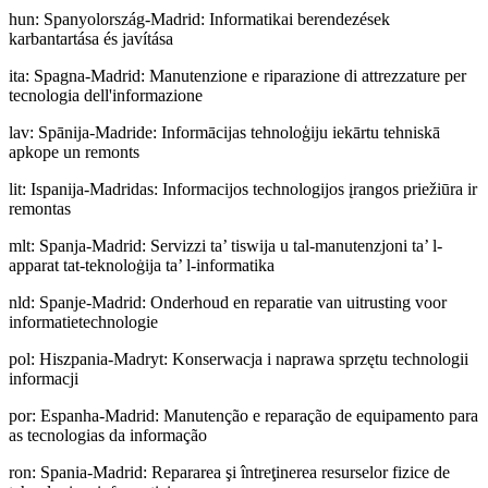
hun
:
Spanyolország-Madrid: Informatikai berendezések
karbantartása és javítása
ita
:
Spagna-Madrid: Manutenzione e riparazione di attrezzature per
tecnologia dell'informazione
lav
:
Spānija-Madride: Informācijas tehnoloģiju iekārtu tehniskā
apkope un remonts
lit
:
Ispanija-Madridas: Informacijos technologijos įrangos priežiūra ir
remontas
mlt
:
Spanja-Madrid: Servizzi ta’ tiswija u tal-manutenzjoni ta’ l-
apparat tat-teknoloġija ta’ l-informatika
nld
:
Spanje-Madrid: Onderhoud en reparatie van uitrusting voor
informatietechnologie
pol
:
Hiszpania-Madryt: Konserwacja i naprawa sprzętu technologii
informacji
por
:
Espanha-Madrid: Manutenção e reparação de equipamento para
as tecnologias da informação
ron
:
Spania-Madrid: Repararea şi întreţinerea resurselor fizice de