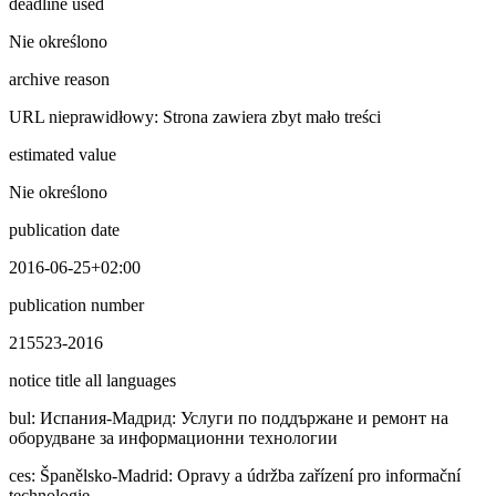
deadline used
Nie określono
archive reason
URL nieprawidłowy: Strona zawiera zbyt mało treści
estimated value
Nie określono
publication date
2016-06-25+02:00
publication number
215523-2016
notice title all languages
bul
:
Иcпaния-Мадрид: Услуги по поддържане и ремонт на
оборудване за информационни технологии
ces
:
Španělsko-Madrid: Opravy a údržba zařízení pro informační
technologie