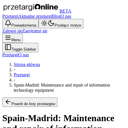
BETA
Przetargi
Aktualne przetargi
Blog
O nas
Powiadomienia
Przełącz motyw
Zaloguj się
Zarejestruj się
Menu
Toggle Sidebar
Przetargi
O nas
Strona główna
›
Przetargi
›
Spain-Madrid: Maintenance and repair of information
technology equipment
Powrót do listy przetargów
Spain-Madrid: Maintenance