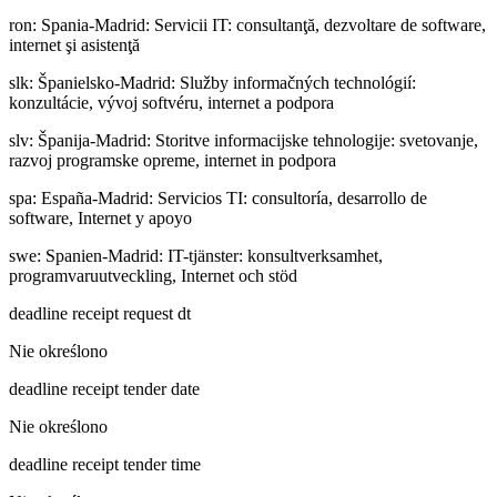
ron
:
Spania-Madrid: Servicii IT: consultanţă, dezvoltare de software,
internet şi asistenţă
slk
:
Španielsko-Madrid: Služby informačných technológií:
konzultácie, vývoj softvéru, internet a podpora
slv
:
Španija-Madrid: Storitve informacijske tehnologije: svetovanje,
razvoj programske opreme, internet in podpora
spa
:
España-Madrid: Servicios TI: consultoría, desarrollo de
software, Internet y apoyo
swe
:
Spanien-Madrid: IT-tjänster: konsultverksamhet,
programvaruutveckling, Internet och stöd
deadline receipt request dt
Nie określono
deadline receipt tender date
Nie określono
deadline receipt tender time