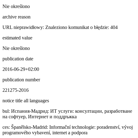
Nie określono
archive reason
URL nieprawidłowy: Znaleziono komunikat o błędzie: 404
estimated value
Nie określono
publication date
2016-06-29+02:00
publication number
221275-2016
notice title all languages
bul
:
Иcпaния-Мадрид: ИТ услуги: консултации, разработване
на софтуер, Интернет и поддръжка
ces
:
Španělsko-Madrid: Informační technologie: poradenství, vývoj
programového vybavení, internet a podpora