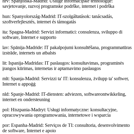
hrv
:
Španjolska-Madrid: Usluge informacijske tehnologije:
savjetovanje, razvoj programske podrške, internet i podrška
hun
:
Spanyolország-Madrid: IT-szolgáltatások: tanácsadás,
szoftverfejlesztés, internet és támogatás
ita
:
Spagna-Madrid: Servizi informatici: consulenza, sviluppo di
software, Internet e supporto
lav
:
Spānija-Madride: IT pakalpojumi konsultēšana, programmatūras
izstrāde, internets un atbalsts
lit
:
Ispanija-Madridas: IT paslaugos: konsultavimas, programinės
įrangos kūrimas, internetas ir aptarnavimo paslaugos
mlt
:
Spanja-Madrid: Servizzi ta' IT: konsulenza, żvilupp ta' softwer,
Internet u appoġġ
nld
:
Spanje-Madrid: IT-diensten: adviezen, softwareontwikkeling,
internet en ondersteuning
pol
:
Hiszpania-Madryt: Usługi informatyczne: konsultacyjne,
opracowywania oprogramowania, internetowe i wsparcia
por
:
Espanha-Madrid: Serviços de TI: consultoria, desenvolvimento
de software, Internet e apoio