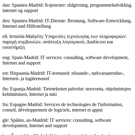
dan
:
Spanien-Madrid: It-tjenester: rådgivning, programmeludvikling,
internet og support
deu
:
Spanien-Madrid: IT-Dienste: Beratung, Software-Entwicklung,
Internet und Hilfestellung
ell
:
Ισπανία-Μαδρίτη: Υπηρεσίες τεχνολογίας των πληροφοριών:
παροχή συμβουλών, ανάπτυξη λογισμικού, Διαδίκτυο και
υποστήριξη
eng
:
Spain-Madrid: IT services: consulting, software development,
Internet and support
est
:
Hispaania-Madrid: IT-teenused: nõuande-, tarkvaraarendus-,
Interneti- ja tugiteenused
fin
:
Espanja-Madrid: Tietotekniset palvelut: neuvonta, ohjelmistojen
kehittäminen, Internet ja tuki
fra
:
Espagne-Madrid: Services de technologies de l'information,
conseil, développement de logiciels, internet et appui
gle
:
Spáinn, an-Maidrid: IT services: consulting, software
development, Internet and support