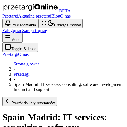
BETA
Przetargi
Aktualne przetargi
Blog
O nas
Powiadomienia
Przełącz motyw
Zaloguj się
Zarejestruj się
Menu
Toggle Sidebar
Przetargi
O nas
Strona główna
›
Przetargi
›
Spain-Madrid: IT services: consulting, software development,
Internet and support
Powrót do listy przetargów
Spain-Madrid: IT services: