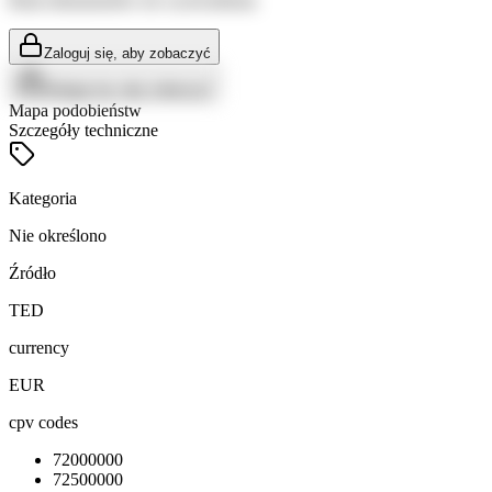
Brak dokumentów do wyświetlenia
Zaloguj się, aby zobaczyć
Zaloguj się, aby zobaczyć
Mapa podobieństw
Szczegóły techniczne
Kategoria
Nie określono
Źródło
TED
currency
EUR
cpv codes
72000000
72500000