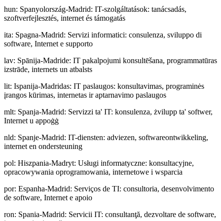
hun
:
Spanyolország-Madrid: IT-szolgáltatások: tanácsadás,
szoftverfejlesztés, internet és támogatás
ita
:
Spagna-Madrid: Servizi informatici: consulenza, sviluppo di
software, Internet e supporto
lav
:
Spānija-Madride: IT pakalpojumi konsultēšana, programmatūras
izstrāde, internets un atbalsts
lit
:
Ispanija-Madridas: IT paslaugos: konsultavimas, programinės
įrangos kūrimas, internetas ir aptarnavimo paslaugos
mlt
:
Spanja-Madrid: Servizzi ta' IT: konsulenza, żvilupp ta' softwer,
Internet u appoġġ
nld
:
Spanje-Madrid: IT-diensten: adviezen, softwareontwikkeling,
internet en ondersteuning
pol
:
Hiszpania-Madryt: Usługi informatyczne: konsultacyjne,
opracowywania oprogramowania, internetowe i wsparcia
por
:
Espanha-Madrid: Serviços de TI: consultoria, desenvolvimento
de software, Internet e apoio
ron
:
Spania-Madrid: Servicii IT: consultanţă, dezvoltare de software,