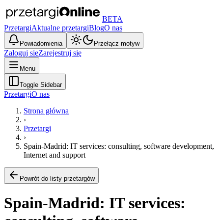
BETA
Przetargi
Aktualne przetargi
Blog
O nas
Powiadomienia
Przełącz motyw
Zaloguj się
Zarejestruj się
Menu
Toggle Sidebar
Przetargi
O nas
Strona główna
›
Przetargi
›
Spain-Madrid: IT services: consulting, software development,
Internet and support
Powrót do listy przetargów
Spain-Madrid: IT services: