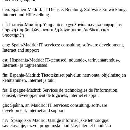
deu
:
Spanien-Madrid: IT-Dienste: Beratung, Software-Entwicklung,
Internet und Hilfestellung
ell
:
Ισπανία-Μαδρίτη: Υπηρεσίες τεχνολογίας των πληροφοριών:
παροχή συμβουλών, ανάπτυξη λογισμικού, Διαδίκτυο και
υποστήριξη
eng
:
Spain-Madrid: IT services: consulting, software development,
Internet and support
est
:
Hispaania-Madrid: IT-teenused: nõuande-, tarkvaraarendus-,
Interneti- ja tugiteenused
fin
:
Espanja-Madrid: Tietotekniset palvelut: neuvonta, ohjelmistojen
kehittäminen, Internet ja tuki
fra
:
Espagne-Madrid: Services de technologies de l'information,
conseil, développement de logiciels, internet et appui
gle
:
Spáinn, an-Maidrid: IT services: consulting, software
development, Internet and support
hrv
:
Španjolska-Madrid: Usluge informacijske tehnologije:
savjetovanje, razvoj programske podrške, internet i podrška