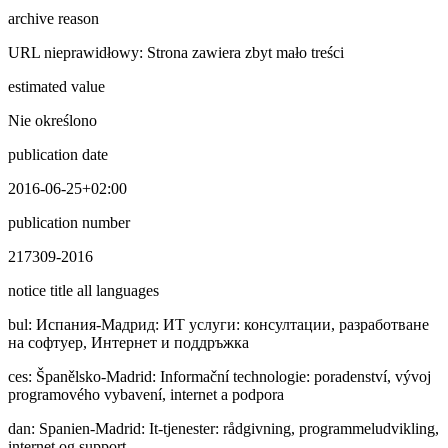
archive reason
URL nieprawidłowy: Strona zawiera zbyt mało treści
estimated value
Nie określono
publication date
2016-06-25+02:00
publication number
217309-2016
notice title all languages
bul
:
Иcпaния-Мадрид: ИТ услуги: консултации, разработване
на софтуер, Интернет и поддръжка
ces
:
Španělsko-Madrid: Informační technologie: poradenství, vývoj
programového vybavení, internet a podpora
dan
:
Spanien-Madrid: It-tjenester: rådgivning, programmeludvikling,
internet og support