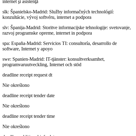
internet şi asistenţă
slk
:
Španielsko-Madrid: Služby informačných technológií:
konzultácie, vývoj softvéru, internet a podpora
slv
:
Španija-Madrid: Storitve informacijske tehnologije: svetovanje,
razvoj programske opreme, internet in podpora
spa
:
España-Madrid: Servicios TI: consultoría, desarrollo de
software, Internet y apoyo
swe
:
Spanien-Madrid: IT-tjänster: konsultverksamhet,
programvaruutveckling, Internet och stöd
deadline receipt request dt
Nie określono
deadline receipt tender date
Nie określono
deadline receipt tender time
Nie określono