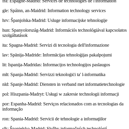
fra
:
Espagne-Madrid: Services de technologies de l'information
gle
:
Spáinn, an-Maidrid: Information technology services
hrv
:
Španjolska-Madrid: Usluge informacijske tehnologije
hun
:
Spanyolország-Madrid: Információs technológiával kapcsolatos
szolgáltatások
ita
:
Spagna-Madrid: Servizi di tecnologia dell'informazione
lav
:
Spānija-Madride: Informācijas tehnoloģijas pakalpojumi
lit
:
Ispanija-Madridas: Informacijos technologijos paslaugos
mlt
:
Spanja-Madrid: Servizzi teknoloġiċi ta' l-informatika
nld
:
Spanje-Madrid: Diensten in verband met informatietechnologie
pol
:
Hiszpania-Madryt: Usługi w zakresie technologii informacji
por
:
Espanha-Madrid: Serviços relacionados com as tecnologias da
informação
ron
:
Spania-Madrid: Servicii de tehnologie a informaţiilor
slk
:
Španielsko-Madrid: Služby informačných technológií