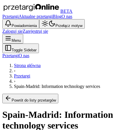
BETA
Przetargi
Aktualne przetargi
Blog
O nas
Powiadomienia
Przełącz motyw
Zaloguj się
Zarejestruj się
Menu
Toggle Sidebar
Przetargi
O nas
Strona główna
›
Przetargi
›
Spain-Madrid: Information technology services
Powrót do listy przetargów
Spain-Madrid: Information
technology services