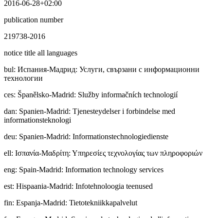
2016-06-28+02:00
publication number
219738-2016
notice title all languages
bul
:
Иcпaния-Мадрид: Услуги, свързани с информационни
технологии
ces
:
Španělsko-Madrid: Služby informačních technologií
dan
:
Spanien-Madrid: Tjenesteydelser i forbindelse med
informationsteknologi
deu
:
Spanien-Madrid: Informationstechnologiedienste
ell
:
Ισπανία-Μαδρίτη: Υπηρεσίες τεχνολογίας των πληροφοριών
eng
:
Spain-Madrid: Information technology services
est
:
Hispaania-Madrid: Infotehnoloogia teenused
fin
:
Espanja-Madrid: Tietotekniikkapalvelut