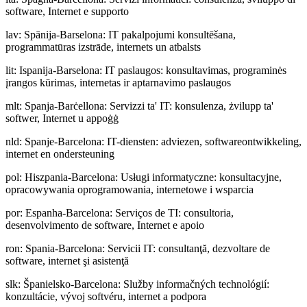
software, Internet e supporto
lav
:
Spānija-Barselona: IT pakalpojumi konsultēšana,
programmatūras izstrāde, internets un atbalsts
lit
:
Ispanija-Barselona: IT paslaugos: konsultavimas, programinės
įrangos kūrimas, internetas ir aptarnavimo paslaugos
mlt
:
Spanja-Barċellona: Servizzi ta' IT: konsulenza, żvilupp ta'
softwer, Internet u appoġġ
nld
:
Spanje-Barcelona: IT-diensten: adviezen, softwareontwikkeling,
internet en ondersteuning
pol
:
Hiszpania-Barcelona: Usługi informatyczne: konsultacyjne,
opracowywania oprogramowania, internetowe i wsparcia
por
:
Espanha-Barcelona: Serviços de TI: consultoria,
desenvolvimento de software, Internet e apoio
ron
:
Spania-Barcelona: Servicii IT: consultanţă, dezvoltare de
software, internet şi asistenţă
slk
:
Španielsko-Barcelona: Služby informačných technológií:
konzultácie, vývoj softvéru, internet a podpora