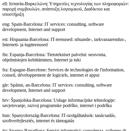
ell
:
Ισπανία-Βαρκελώνη: Υπηρεσίες τεχνολογίας των πληροφοριών:
παροχή συμβουλών, ανάπτυξη λογισμικού, Διαδίκτυο και
υποστήριξη
eng
:
Spain-Barcelona: IT services: consulting, software
development, Internet and support
est
:
Hispaania-Barcelona: IT-teenused: nõuande-, tarkvaraarendus-,
Interneti- ja tugiteenused
fin
:
Espanja-Barcelona: Tietotekniset palvelut: neuvonta,
ohjelmistojen kehittäminen, Internet ja tuki
fra
:
Espagne-Barcelone: Services de technologies de l'information,
conseil, développement de logiciels, internet et appui
gle
:
Spáinn, an-Barcelona: IT services: consulting, software
development, Internet and support
hrv
:
Španjolska-Barcelona: Usluge informacijske tehnologije:
savjetovanje, razvoj programske podrške, internet i podrška
hun
:
Spanyolország-Barcelona: IT-szolgáltatások: tanácsadás,
szoftverfejlesztés, internet és támogatás
ita
:
Spagna-Barcellona: Servizi informatici: consulenza, sviluppo di