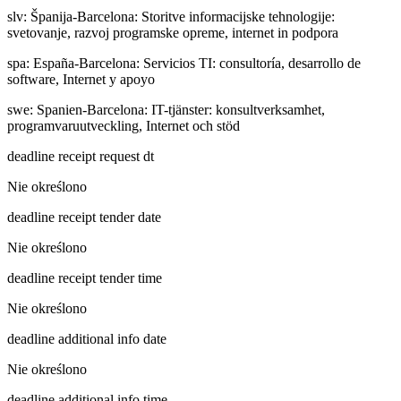
slv
:
Španija-Barcelona: Storitve informacijske tehnologije:
svetovanje, razvoj programske opreme, internet in podpora
spa
:
España-Barcelona: Servicios TI: consultoría, desarrollo de
software, Internet y apoyo
swe
:
Spanien-Barcelona: IT-tjänster: konsultverksamhet,
programvaruutveckling, Internet och stöd
deadline receipt request dt
Nie określono
deadline receipt tender date
Nie określono
deadline receipt tender time
Nie określono
deadline additional info date
Nie określono
deadline additional info time