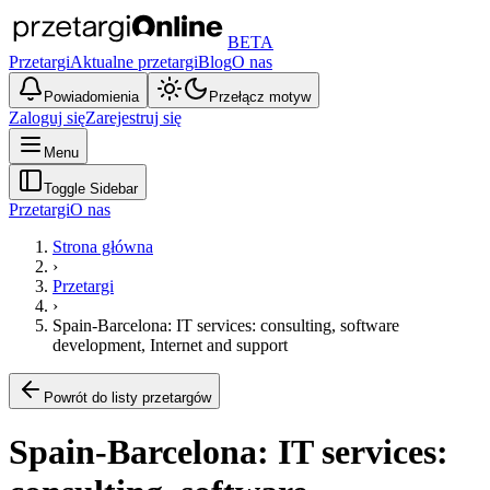
BETA
Przetargi
Aktualne przetargi
Blog
O nas
Powiadomienia
Przełącz motyw
Zaloguj się
Zarejestruj się
Menu
Toggle Sidebar
Przetargi
O nas
Strona główna
›
Przetargi
›
Spain-Barcelona: IT services: consulting, software
development, Internet and support
Powrót do listy przetargów
Spain-Barcelona: IT services: