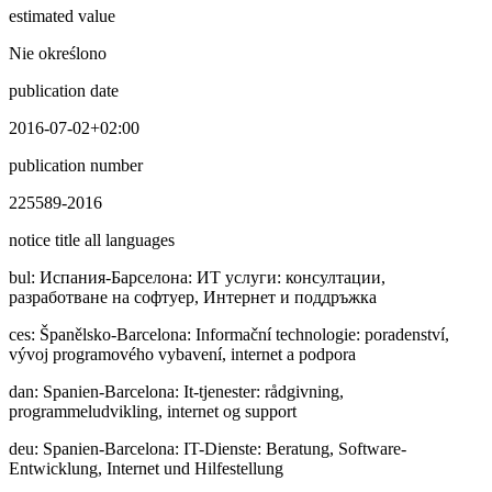
estimated value
Nie określono
publication date
2016-07-02+02:00
publication number
225589-2016
notice title all languages
bul
:
Иcпaния-Барселона: ИТ услуги: консултации,
разработване на софтуер, Интернет и поддръжка
ces
:
Španělsko-Barcelona: Informační technologie: poradenství,
vývoj programového vybavení, internet a podpora
dan
:
Spanien-Barcelona: It-tjenester: rådgivning,
programmeludvikling, internet og support
deu
:
Spanien-Barcelona: IT-Dienste: Beratung, Software-
Entwicklung, Internet und Hilfestellung