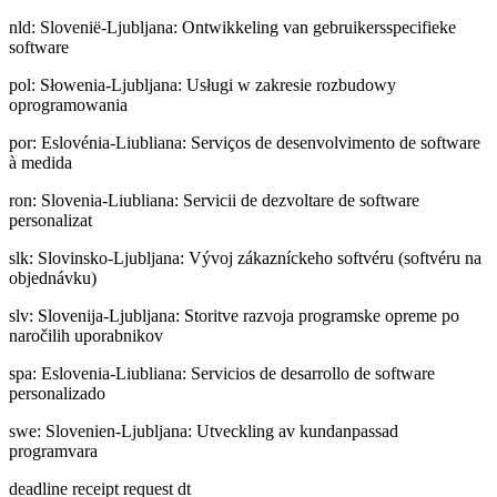
nld
:
Slovenië-Ljubljana: Ontwikkeling van gebruikersspecifieke
software
pol
:
Słowenia-Ljubljana: Usługi w zakresie rozbudowy
oprogramowania
por
:
Eslovénia-Liubliana: Serviços de desenvolvimento de software
à medida
ron
:
Slovenia-Liubliana: Servicii de dezvoltare de software
personalizat
slk
:
Slovinsko-Ljubljana: Vývoj zákazníckeho softvéru (softvéru na
objednávku)
slv
:
Slovenija-Ljubljana: Storitve razvoja programske opreme po
naročilih uporabnikov
spa
:
Eslovenia-Liubliana: Servicios de desarrollo de software
personalizado
swe
:
Slovenien-Ljubljana: Utveckling av kundanpassad
programvara
deadline receipt request dt