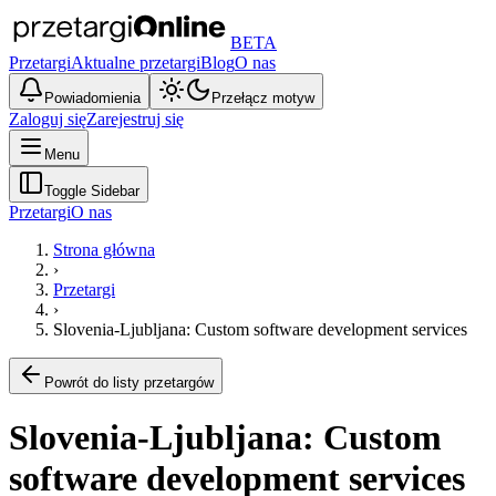
BETA
Przetargi
Aktualne przetargi
Blog
O nas
Powiadomienia
Przełącz motyw
Zaloguj się
Zarejestruj się
Menu
Toggle Sidebar
Przetargi
O nas
Strona główna
›
Przetargi
›
Slovenia-Ljubljana: Custom software development services
Powrót do listy przetargów
Slovenia-Ljubljana: Custom
software development services