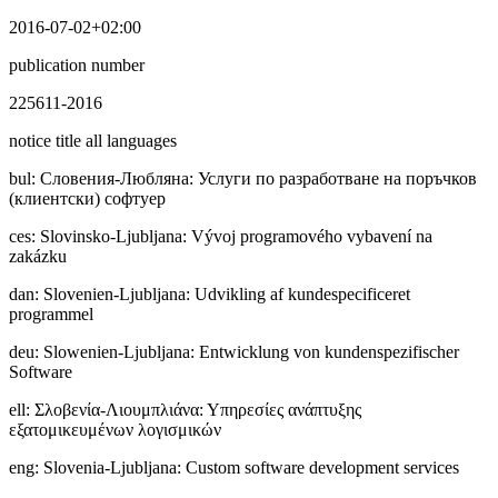
2016-07-02+02:00
publication number
225611-2016
notice title all languages
bul
:
Cлoвeния-Любляна: Услуги по разработване на поръчков
(клиентски) софтуер
ces
:
Slovinsko-Ljubljana: Vývoj programového vybavení na
zakázku
dan
:
Slovenien-Ljubljana: Udvikling af kundespecificeret
programmel
deu
:
Slowenien-Ljubljana: Entwicklung von kundenspezifischer
Software
ell
:
Σλοβενία-Λιουμπλιάνα: Υπηρεσίες ανάπτυξης
εξατομικευμένων λογισμικών
eng
:
Slovenia-Ljubljana: Custom software development services