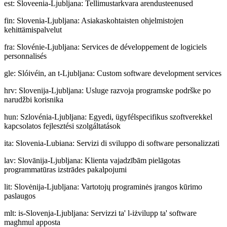
est
:
Sloveenia-Ljubljana: Tellimustarkvara arendusteenused
fin
:
Slovenia-Ljubljana: Asiakaskohtaisten ohjelmistojen
kehittämispalvelut
fra
:
Slovénie-Ljubljana: Services de développement de logiciels
personnalisés
gle
:
Slóivéin, an t-Ljubljana: Custom software development services
hrv
:
Slovenija-Ljubljana: Usluge razvoja programske podrške po
narudžbi korisnika
hun
:
Szlovénia-Ljubljana: Egyedi, ügyfélspecifikus szoftverekkel
kapcsolatos fejlesztési szolgáltatások
ita
:
Slovenia-Lubiana: Servizi di sviluppo di software personalizzati
lav
:
Slovānija-Ljubljana: Klienta vajadzībām pielāgotas
programmatūras izstrādes pakalpojumi
lit
:
Slovėnija-Ljubljana: Vartotojų programinės įrangos kūrimo
paslaugos
mlt
:
is-Slovenja-Ljubljana: Servizzi ta' l-iżvilupp ta' software
magħmul apposta