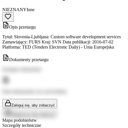
NIEZNANY
Inne
Opis przetargu
Tytuł: Slovenia-Ljubljana: Custom software development services
Zamawiający: FURS Kraj: SVN Data publikacji: 2016-07-02
Platforma: TED (Tenders Electronic Daily) - Unia Europejska
Dokumenty przetargu
Dostępne dokumenty:
Brak dokumentów do wyświetlenia
Zaloguj się, aby zobaczyć
Zaloguj się, aby zobaczyć
Mapa podobieństw
Szczegóły techniczne