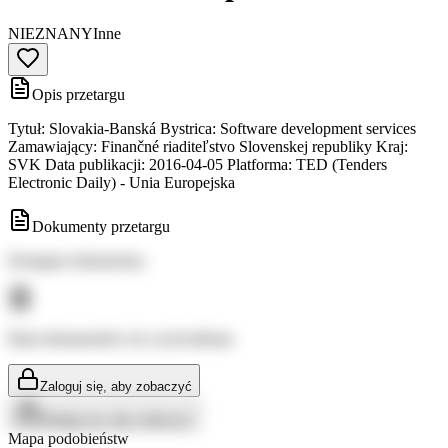
NIEZNANY
Inne
Opis przetargu
Tytuł: Slovakia-Banská Bystrica: Software development services
Zamawiający: Finančné riaditeľstvo Slovenskej republiky Kraj:
SVK Data publikacji: 2016-04-05 Platforma: TED (Tenders
Electronic Daily) - Unia Europejska
Dokumenty przetargu
Dostępne dokumenty:
Brak dokumentów do wyświetlenia
Zaloguj się, aby zobaczyć
Zaloguj się, aby zobaczyć
Mapa podobieństw