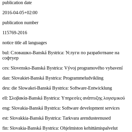
publication date
2016-04-05+02:00
publication number
115769-2016
notice title all languages
bul
:
Cлoвaшкo-Banská Bystrica: Услуги по разработване на
софтуер
ces
:
Slovensko-Banská Bystrica: Vývoj programového vybavení
dan
:
Slovakiet-Banská Bystrica: Programmeludvikling
deu
:
die Slowakei-Banská Bystrica: Software-Entwicklung
ell
:
Σλοβακία-Banská Bystrica: Υπηρεσίες ανάπτυξης λογισμικού
eng
:
Slovakia-Banská Bystrica: Software development services
est
:
Slovakkia-Banská Bystrica: Tarkvara arendusteenused
fin
:
Slovakia-Banská Bystrica: Ohjelmiston kehittämispalvelut