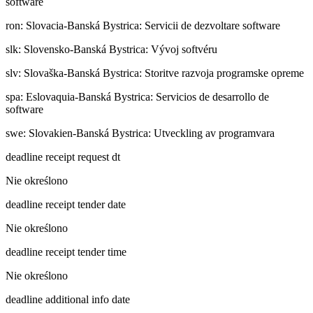
software
ron
:
Slovacia-Banská Bystrica: Servicii de dezvoltare software
slk
:
Slovensko-Banská Bystrica: Vývoj softvéru
slv
:
Slovaška-Banská Bystrica: Storitve razvoja programske opreme
spa
:
Eslovaquia-Banská Bystrica: Servicios de desarrollo de
software
swe
:
Slovakien-Banská Bystrica: Utveckling av programvara
deadline receipt request dt
Nie określono
deadline receipt tender date
Nie określono
deadline receipt tender time
Nie określono
deadline additional info date