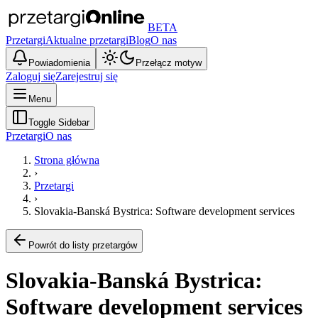
BETA
Przetargi
Aktualne przetargi
Blog
O nas
Powiadomienia
Przełącz motyw
Zaloguj się
Zarejestruj się
Menu
Toggle Sidebar
Przetargi
O nas
Strona główna
›
Przetargi
›
Slovakia-Banská Bystrica: Software development services
Powrót do listy przetargów
Slovakia-Banská Bystrica:
Software development services