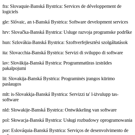
fra
:
Slovaquie-Banská Bystrica: Services de développement de
logiciels
gle
:
Slóvaic, an t-Banská Bystrica: Software development services
hrv
:
Slovačka-Banská Bystrica: Usluge razvoja programske podrške
hun
:
Szlovákia-Banská Bystrica: Szoftverfejlesztési szolgáltatások
ita
:
Slovacchia-Banská Bystrica: Servizi di sviluppo di software
lav
:
Slovākija-Banská Bystrica: Programmatūras izstrādes
pakalpojumi
lit
:
Slovakija-Banská Bystrica: Programinės įrangos kūrimo
paslaugos
mlt
:
is-Slovakkja-Banská Bystrica: Servizzi ta' l-iżvulupp tas-
software
nld
:
Slowakije-Banská Bystrica: Ontwikkeling van software
pol
:
Słowacja-Banská Bystrica: Usługi rozbudowy oprogramowania
por
:
Eslováquia-Banská Bystrica: Serviços de desenvolvimento de