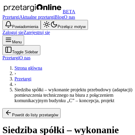
BETA
Przetargi
Aktualne przetargi
Blog
O nas
Powiadomienia
Przełącz motyw
Zaloguj się
Zarejestruj się
Menu
Toggle Sidebar
Przetargi
O nas
Strona główna
›
Przetargi
›
Siedziba spółki – wykonanie projektu przebudowy (adaptacji)
pomieszczenia technicznego na biura z połączeniem
komunikacyjnym budynku „C” – koncepcja, projekt
Powrót do listy przetargów
Siedziba spółki – wykonanie