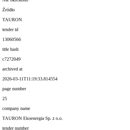
Źródło
TAURON
tender id
13060566
title hash
c7272049
archived at
2026-03-11T11:19:33.814554
page number
25
company name
TAURON Ekoenergia Sp. z o.o.
tender number