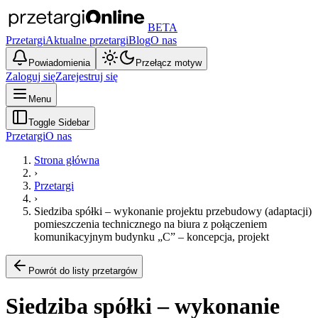
BETA
Przetargi
Aktualne przetargi
Blog
O nas
Powiadomienia
Przełącz motyw
Zaloguj się
Zarejestruj się
Menu
Toggle Sidebar
Przetargi
O nas
Strona główna
›
Przetargi
›
Siedziba spółki – wykonanie projektu przebudowy (adaptacji)
pomieszczenia technicznego na biura z połączeniem
komunikacyjnym budynku „C” – koncepcja, projekt
Powrót do listy przetargów
Siedziba spółki – wykonanie