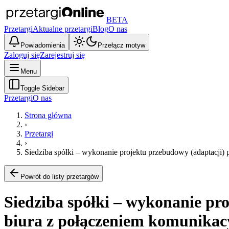
BETA
Przetargi
Aktualne przetargi
Blog
O nas
Powiadomienia
Przełącz motyw
Zaloguj się
Zarejestruj się
Menu
Toggle Sidebar
Przetargi
O nas
Strona główna
›
Przetargi
›
Siedziba spółki – wykonanie projektu przebudowy (adaptacji)
Powrót do listy przetargów
Siedziba spółki – wykonanie pr
biura z połączeniem komunikac