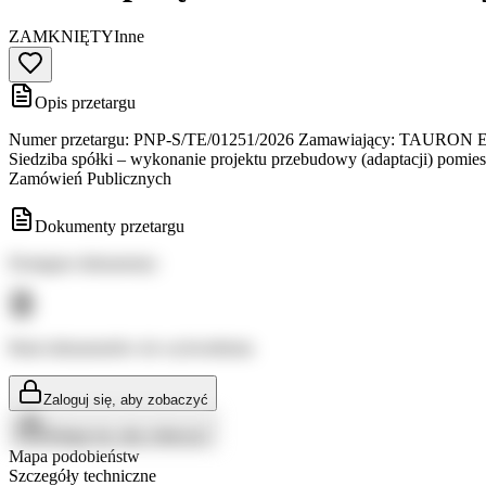
ZAMKNIĘTY
Inne
Opis przetargu
Numer przetargu: PNP-S/TE/01251/2026 Zamawiający: TAURON Ekoener
Siedziba spółki – wykonanie projektu przebudowy (adaptacji) pomi
Zamówień Publicznych
Dokumenty przetargu
Dostępne dokumenty:
Brak dokumentów do wyświetlenia
Zaloguj się, aby zobaczyć
Zaloguj się, aby zobaczyć
Mapa podobieństw
Szczegóły techniczne