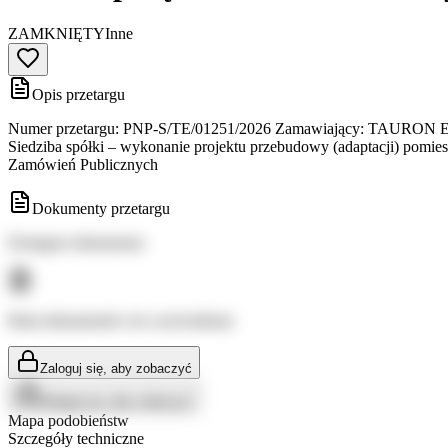
ZAMKNIĘTY
Inne
Opis przetargu
Numer przetargu: PNP-S/TE/01251/2026 Zamawiający: TAURON Ekoener
Siedziba spółki – wykonanie projektu przebudowy (adaptacji) pomi
Zamówień Publicznych
Dokumenty przetargu
Dostępne dokumenty:
Brak dokumentów do wyświetlenia
Zaloguj się, aby zobaczyć
Zaloguj się, aby zobaczyć
Mapa podobieństw
Szczegóły techniczne