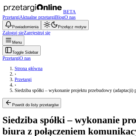
BETA
Przetargi
Aktualne przetargi
Blog
O nas
Powiadomienia
Przełącz motyw
Zaloguj się
Zarejestruj się
Menu
Toggle Sidebar
Przetargi
O nas
Strona główna
›
Przetargi
›
Siedziba spółki – wykonanie projektu przebudowy (adaptacji)
Powrót do listy przetargów
Siedziba spółki – wykonanie pr
biura z połączeniem komunikac