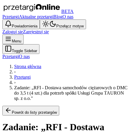
BETA
Przetargi
Aktualne przetargi
Blog
O nas
Powiadomienia
Przełącz motyw
Zaloguj się
Zarejestruj się
Menu
Toggle Sidebar
Przetargi
O nas
Strona główna
›
Przetargi
›
Zadanie: „RFI - Dostawa samochodów ciężarowych o DMC
do 3,5 t (4 szt.) dla potrzeb spółki Usługi Grupa TAURON
sp. z o.o."
Powrót do listy przetargów
Zadanie: „RFI - Dostawa