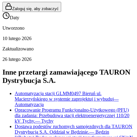
Zaloguj się, aby zobaczyć
Daty
Utworzono
10 lutego 2026
Zaktualizowano
26 lutego 2026
Inne przetargi zamawiającego
TAURON
Dystrybucja S.A.
Automatyzacja stacji GLMM0497 Bieruń ul.
Macierzyńskiego w systemie zaprojektuj i wybuduj
—
Automatyzacja
Opracowanie Programu Funkcjonalno-Użytkowego (PFU)
dla zadania: Przebudowa stacji elektroenergetycznej 110/20
kV Tychy.
—
Tychy
Dostawa podestów ruchomych samojezdnych dla TAURON
Dystrybucja S.A. Oddział w Będzinie.
—
Będzin