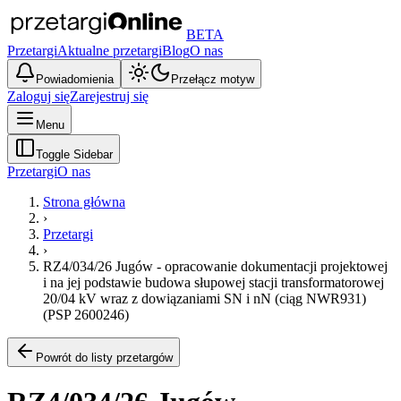
BETA
Przetargi
Aktualne przetargi
Blog
O nas
Powiadomienia
Przełącz motyw
Zaloguj się
Zarejestruj się
Menu
Toggle Sidebar
Przetargi
O nas
Strona główna
›
Przetargi
›
RZ4/034/26 Jugów - opracowanie dokumentacji projektowej
i na jej podstawie budowa słupowej stacji transformatorowej
20/04 kV wraz z dowiązaniami SN i nN (ciąg NWR931)
(PSP 2600246)
Powrót do listy przetargów