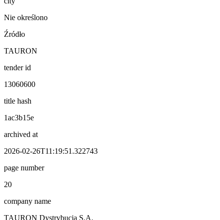
city
Nie określono
Źródło
TAURON
tender id
13060600
title hash
1ac3b15e
archived at
2026-02-26T11:19:51.322743
page number
20
company name
TAURON Dystrybucja S.A.