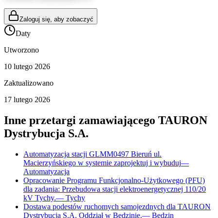
Zaloguj się, aby zobaczyć
Daty
Utworzono
10 lutego 2026
Zaktualizowano
17 lutego 2026
Inne przetargi zamawiającego
TAURON
Dystrybucja S.A.
Automatyzacja stacji GLMM0497 Bieruń ul.
Macierzyńskiego w systemie zaprojektuj i wybuduj
—
Automatyzacja
Opracowanie Programu Funkcjonalno-Użytkowego (PFU)
dla zadania: Przebudowa stacji elektroenergetycznej 110/20
kV Tychy.
—
Tychy
Dostawa podestów ruchomych samojezdnych dla TAURON
Dystrybucja S.A. Oddział w Będzinie.
—
Będzin