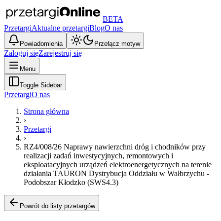
BETA
Przetargi
Aktualne przetargi
Blog
O nas
Powiadomienia
Przełącz motyw
Zaloguj się
Zarejestruj się
Menu
Toggle Sidebar
Przetargi
O nas
Strona główna
›
Przetargi
›
RZ4/008/26 Naprawy nawierzchni dróg i chodników przy
realizacji zadań inwestycyjnych, remontowych i
eksploatacyjnych urządzeń elektroenergetycznych na terenie
działania TAURON Dystrybucja Oddziału w Wałbrzychu -
Podobszar Kłodzko (SWS4.3)
Powrót do listy przetargów