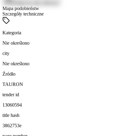
Zaloguj się, aby zobaczyć
Mapa podobieństw
Szczegóły techniczne
Kategoria
Nie określono
city
Nie określono
Źródło
TAURON
tender id
13060594
title hash
3862753e
page number