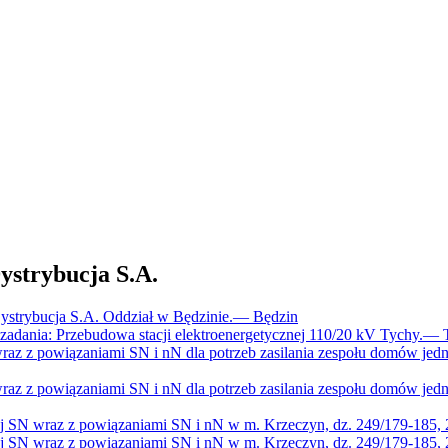
trybucja S.A.
trybucja S.A. Oddział w Będzinie.
—
Będzin
dania: Przebudowa stacji elektroenergetycznej 110/20 kV Tychy.
—
raz z powiązaniami SN i nN dla potrzeb zasilania zespołu domów jed
raz z powiązaniami SN i nN dla potrzeb zasilania zespołu domów jed
ej SN wraz z powiązaniami SN i nN w m. Krzeczyn, dz. 249/179-185,
ej SN wraz z powiązaniami SN i nN w m. Krzeczyn, dz. 249/179-185,