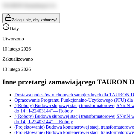
TAURON Dystrybucja S.A.
Zaloguj się, aby zobaczyć
Daty
Utworzono
10 lutego 2026
Zaktualizowano
13 lutego 2026
Inne przetargi zamawiającego
TAURON Dys
Dostawa podestów ruchomych samojezdnych dla TAURON Dys
Opracowanie Programu Funkcjonalno-Użytkowego (PFU) dla za
"(Roboty) Budowa słupowej stacji transformatorowej SN/nN w
do 14 ; I-22403144"
—
Roboty
"(Roboty) Budowa słupowej stacji transformatorowej SN/nN w
do 14 ; I-22403144"
—
Roboty
(Projektowanie) Budowa kontenerowej stacji transformatorow
(Projektowanie) Budowa kontenerowej stacji transformatorow