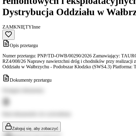
remontowych i eksploatacyjnyc
Dystrybucja Oddziału w Wałbr
ZAMKNIĘTY
Inne
Opis przetargu
Numer przetargu: PNP/TD-OWB/00290/2026 Zamawiający: TAURON Dys
RZ4/008/26 Naprawy nawierzchni dróg i chodników przy realizacji 
Oddziału w Wałbrzychu - Podobszar Kłodzko (SWS4.3) Platforma
Dokumenty przetargu
Dostępne dokumenty:
Brak dokumentów do wyświetlenia
Zaloguj się, aby zobaczyć