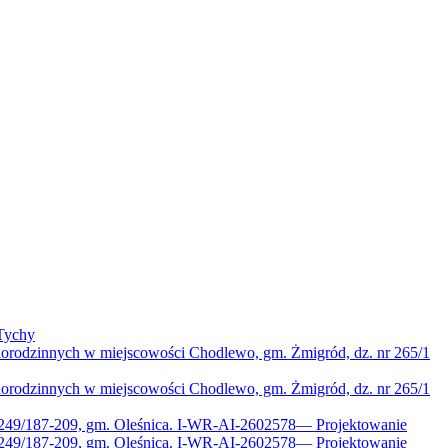
Tychy
norodzinnych w miejscowości Chodlewo, gm. Żmigród, dz. nr 265/1
norodzinnych w miejscowości Chodlewo, gm. Żmigród, dz. nr 265/1
 249/187-209, gm. Oleśnica. I-WR-AI-2602578
—
Projektowanie
 249/187-209, gm. Oleśnica. I-WR-AI-2602578
—
Projektowanie