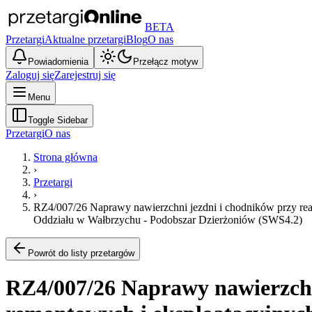
BETA
Przetargi
Aktualne przetargi
Blog
O nas
Powiadomienia
Przełącz motyw
Zaloguj się
Zarejestruj się
Menu
Toggle Sidebar
Przetargi
O nas
Strona główna
›
Przetargi
›
RZ4/007/26 Naprawy nawierzchni jezdni i chodników przy rea
Oddziału w Wałbrzychu - Podobszar Dzierżoniów (SWS4.2)
Powrót do listy przetargów
RZ4/007/26 Naprawy nawierzchni