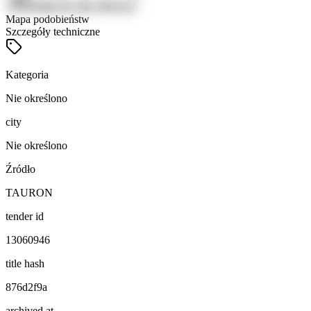
Zaloguj się, aby zobaczyć
Mapa podobieństw
Szczegóły techniczne
Kategoria
Nie określono
city
Nie określono
Źródło
TAURON
tender id
13060946
title hash
876d2f9a
archived at