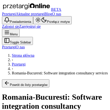
BETA
Przetargi
Aktualne przetargi
Blog
O nas
Powiadomienia
Przełącz motyw
Zaloguj się
Zarejestruj się
Menu
Toggle Sidebar
Przetargi
O nas
Strona główna
›
Przetargi
›
Romania-Bucuresti: Software integration consultancy services
Powrót do listy przetargów
Romania-Bucuresti: Software
integration consultancy