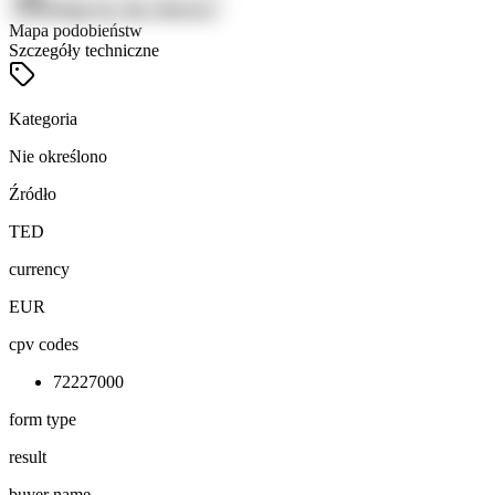
Zaloguj się, aby zobaczyć
Mapa podobieństw
Szczegóły techniczne
Kategoria
Nie określono
Źródło
TED
currency
EUR
cpv codes
72227000
form type
result
buyer name