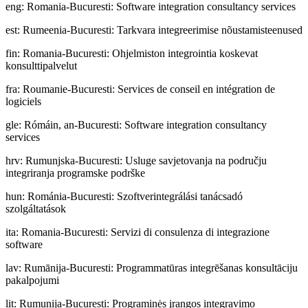
eng
:
Romania-Bucuresti: Software integration consultancy services
est
:
Rumeenia-Bucuresti: Tarkvara integreerimise nõustamisteenused
fin
:
Romania-Bucuresti: Ohjelmiston integrointia koskevat
konsulttipalvelut
fra
:
Roumanie-Bucuresti: Services de conseil en intégration de
logiciels
gle
:
Rómáin, an-Bucuresti: Software integration consultancy
services
hrv
:
Rumunjska-Bucuresti: Usluge savjetovanja na području
integriranja programske podrške
hun
:
Románia-Bucuresti: Szoftverintegrálási tanácsadó
szolgáltatások
ita
:
Romania-Bucuresti: Servizi di consulenza di integrazione
software
lav
:
Rumānija-Bucuresti: Programmatūras integrēšanas konsultāciju
pakalpojumi
lit
:
Rumunija-Bucuresti: Programinės įrangos integravimo