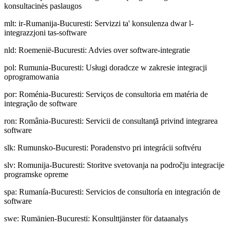
konsultacinės paslaugos
mlt
:
ir-Rumanija-Bucuresti: Servizzi ta' konsulenza dwar l-
integrazzjoni tas-software
nld
:
Roemenië-Bucuresti: Advies over software-integratie
pol
:
Rumunia-Bucuresti: Usługi doradcze w zakresie integracji
oprogramowania
por
:
Roménia-Bucuresti: Serviços de consultoria em matéria de
integração de software
ron
:
România-Bucuresti: Servicii de consultanţă privind integrarea
software
slk
:
Rumunsko-Bucuresti: Poradenstvo pri integrácii softvéru
slv
:
Romunija-Bucuresti: Storitve svetovanja na področju integracije
programske opreme
spa
:
Rumanía-Bucuresti: Servicios de consultoría en integración de
software
swe
:
Rumänien-Bucuresti: Konsulttjänster för dataanalys