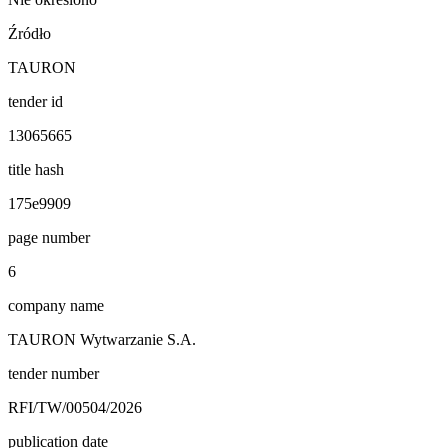
Źródło
TAURON
tender id
13065665
title hash
175e9909
page number
6
company name
TAURON Wytwarzanie S.A.
tender number
RFI/TW/00504/2026
publication date