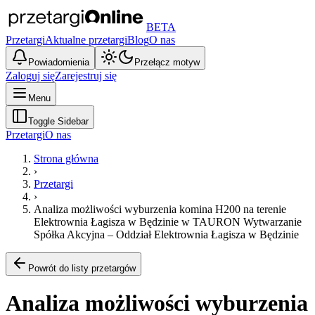
BETA
Przetargi
Aktualne przetargi
Blog
O nas
Powiadomienia
Przełącz motyw
Zaloguj się
Zarejestruj się
Menu
Toggle Sidebar
Przetargi
O nas
Strona główna
›
Przetargi
›
Analiza możliwości wyburzenia komina H200 na terenie
Elektrownia Łagisza w Będzinie w TAURON Wytwarzanie
Spółka Akcyjna – Oddział Elektrownia Łagisza w Będzinie
Powrót do listy przetargów
Analiza możliwości wyburzenia