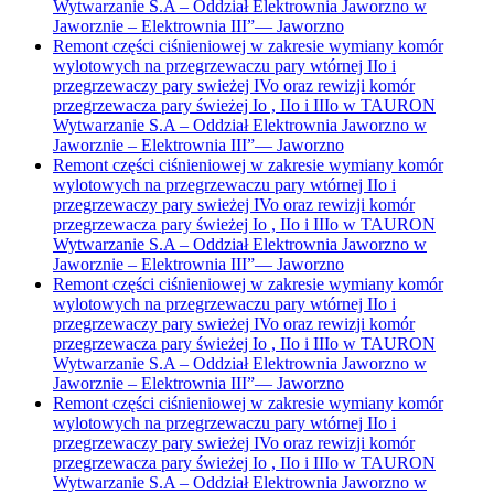
Wytwarzanie S.A – Oddział Elektrownia Jaworzno w
Jaworznie – Elektrownia III”
—
Jaworzno
Remont części ciśnieniowej w zakresie wymiany komór
wylotowych na przegrzewaczu pary wtórnej IIo i
przegrzewaczy pary swieżej IVo oraz rewizji komór
przegrzewacza pary świeżej Io , IIo i IIIo w TAURON
Wytwarzanie S.A – Oddział Elektrownia Jaworzno w
Jaworznie – Elektrownia III”
—
Jaworzno
Remont części ciśnieniowej w zakresie wymiany komór
wylotowych na przegrzewaczu pary wtórnej IIo i
przegrzewaczy pary swieżej IVo oraz rewizji komór
przegrzewacza pary świeżej Io , IIo i IIIo w TAURON
Wytwarzanie S.A – Oddział Elektrownia Jaworzno w
Jaworznie – Elektrownia III”
—
Jaworzno
Remont części ciśnieniowej w zakresie wymiany komór
wylotowych na przegrzewaczu pary wtórnej IIo i
przegrzewaczy pary swieżej IVo oraz rewizji komór
przegrzewacza pary świeżej Io , IIo i IIIo w TAURON
Wytwarzanie S.A – Oddział Elektrownia Jaworzno w
Jaworznie – Elektrownia III”
—
Jaworzno
Remont części ciśnieniowej w zakresie wymiany komór
wylotowych na przegrzewaczu pary wtórnej IIo i
przegrzewaczy pary swieżej IVo oraz rewizji komór
przegrzewacza pary świeżej Io , IIo i IIIo w TAURON
Wytwarzanie S.A – Oddział Elektrownia Jaworzno w