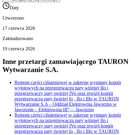
Daty
Utworzono
17 czerwca 2026
Zaktualizowano
19 czerwca 2026
Inne przetargi zamawiającego
TAURON
Wytwarzanie S.A.
Remont części ciśnieniowej w zakresie wymiany komór
wylotowych na przegrzewaczu pary wtórnej IIo i
przegrzewaczy pary swieżej IVo oraz rewizji komór
przegrzewacza pary świeżej Io , IIo i IIIo w TAURON
Wytwarzanie S.A – Oddział Elektrownia Jaworzno w
Jaworznie – Elektrownia III”
—
Jaworzno
Remont części ciśnieniowej w zakresie wymiany komór
wylotowych na przegrzewaczu pary wtórnej IIo i
przegrzewaczy pary swieżej IVo oraz rewizji komór
przegrzewacza pary świeżej Io , IIo i IIIo w TAURON