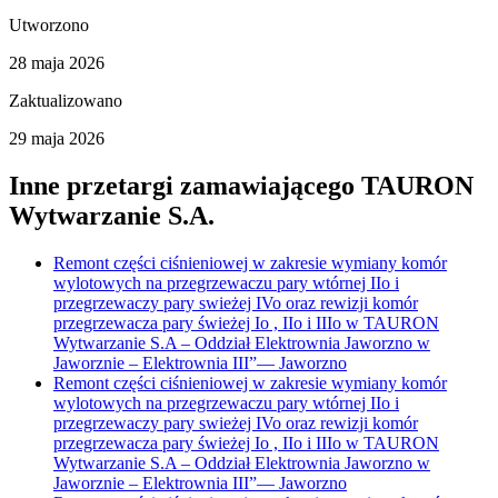
Utworzono
28 maja 2026
Zaktualizowano
29 maja 2026
Inne przetargi zamawiającego
TAURON
Wytwarzanie S.A.
Remont części ciśnieniowej w zakresie wymiany komór
wylotowych na przegrzewaczu pary wtórnej IIo i
przegrzewaczy pary swieżej IVo oraz rewizji komór
przegrzewacza pary świeżej Io , IIo i IIIo w TAURON
Wytwarzanie S.A – Oddział Elektrownia Jaworzno w
Jaworznie – Elektrownia III”
—
Jaworzno
Remont części ciśnieniowej w zakresie wymiany komór
wylotowych na przegrzewaczu pary wtórnej IIo i
przegrzewaczy pary swieżej IVo oraz rewizji komór
przegrzewacza pary świeżej Io , IIo i IIIo w TAURON
Wytwarzanie S.A – Oddział Elektrownia Jaworzno w
Jaworznie – Elektrownia III”
—
Jaworzno