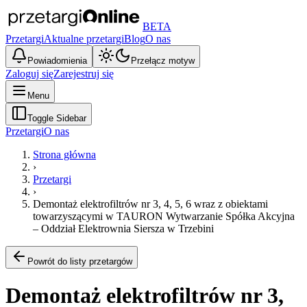
BETA
Przetargi
Aktualne przetargi
Blog
O nas
Powiadomienia
Przełącz motyw
Zaloguj się
Zarejestruj się
Menu
Toggle Sidebar
Przetargi
O nas
Strona główna
›
Przetargi
›
Demontaż elektrofiltrów nr 3, 4, 5, 6 wraz z obiektami
towarzyszącymi w TAURON Wytwarzanie Spółka Akcyjna
– Oddział Elektrownia Siersza w Trzebini
Powrót do listy przetargów
Demontaż elektrofiltrów nr 3,