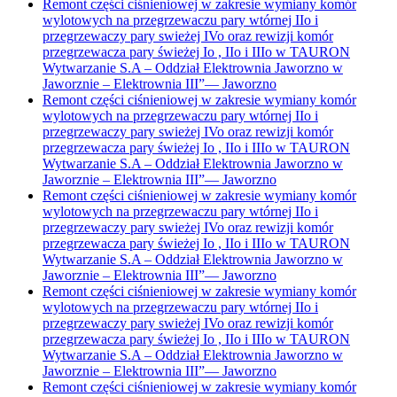
Remont części ciśnieniowej w zakresie wymiany komór
wylotowych na przegrzewaczu pary wtórnej IIo i
przegrzewaczy pary swieżej IVo oraz rewizji komór
przegrzewacza pary świeżej Io , IIo i IIIo w TAURON
Wytwarzanie S.A – Oddział Elektrownia Jaworzno w
Jaworznie – Elektrownia III”
—
Jaworzno
Remont części ciśnieniowej w zakresie wymiany komór
wylotowych na przegrzewaczu pary wtórnej IIo i
przegrzewaczy pary swieżej IVo oraz rewizji komór
przegrzewacza pary świeżej Io , IIo i IIIo w TAURON
Wytwarzanie S.A – Oddział Elektrownia Jaworzno w
Jaworznie – Elektrownia III”
—
Jaworzno
Remont części ciśnieniowej w zakresie wymiany komór
wylotowych na przegrzewaczu pary wtórnej IIo i
przegrzewaczy pary swieżej IVo oraz rewizji komór
przegrzewacza pary świeżej Io , IIo i IIIo w TAURON
Wytwarzanie S.A – Oddział Elektrownia Jaworzno w
Jaworznie – Elektrownia III”
—
Jaworzno
Remont części ciśnieniowej w zakresie wymiany komór
wylotowych na przegrzewaczu pary wtórnej IIo i
przegrzewaczy pary swieżej IVo oraz rewizji komór
przegrzewacza pary świeżej Io , IIo i IIIo w TAURON
Wytwarzanie S.A – Oddział Elektrownia Jaworzno w
Jaworznie – Elektrownia III”
—
Jaworzno
Remont części ciśnieniowej w zakresie wymiany komór