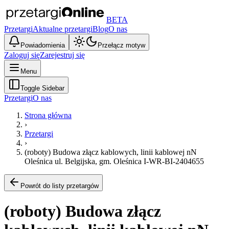
BETA
Przetargi
Aktualne przetargi
Blog
O nas
Powiadomienia
Przełącz motyw
Zaloguj się
Zarejestruj się
Menu
Toggle Sidebar
Przetargi
O nas
Strona główna
›
Przetargi
›
(roboty) Budowa złącz kablowych, linii kablowej nN
Oleśnica ul. Belgijska, gm. Oleśnica I-WR-BI-2404655
Powrót do listy przetargów
(roboty) Budowa złącz