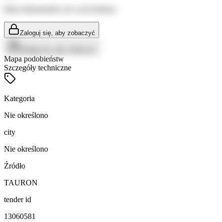
Brak dokumentów do wyświetlenia
Zaloguj się, aby zobaczyć
Zaloguj się, aby zobaczyć
Mapa podobieństw
Szczegóły techniczne
Kategoria
Nie określono
city
Nie określono
Źródło
TAURON
tender id
13060581