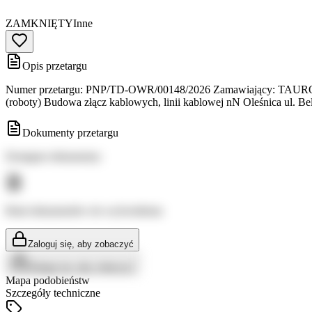
ZAMKNIĘTY
Inne
Opis przetargu
Numer przetargu: PNP/TD-OWR/00148/2026 Zamawiający: TAURON Dys
(roboty) Budowa złącz kablowych, linii kablowej nN Oleśnica ul.
Dokumenty przetargu
Dostępne dokumenty:
Brak dokumentów do wyświetlenia
Zaloguj się, aby zobaczyć
Zaloguj się, aby zobaczyć
Mapa podobieństw
Szczegóły techniczne