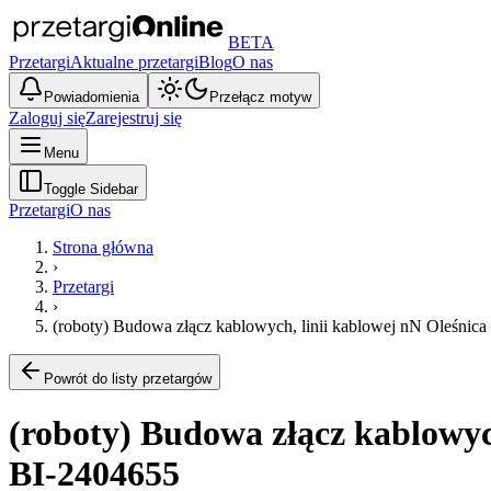
BETA
Przetargi
Aktualne przetargi
Blog
O nas
Powiadomienia
Przełącz motyw
Zaloguj się
Zarejestruj się
Menu
Toggle Sidebar
Przetargi
O nas
Strona główna
›
Przetargi
›
(roboty) Budowa złącz kablowych, linii kablowej nN Oleśnica
Powrót do listy przetargów
(roboty) Budowa złącz kablowych
BI-2404655