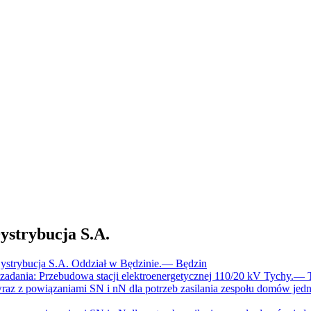
trybucja S.A.
trybucja S.A. Oddział w Będzinie.
—
Będzin
dania: Przebudowa stacji elektroenergetycznej 110/20 kV Tychy.
—
raz z powiązaniami SN i nN dla potrzeb zasilania zespołu domów jed