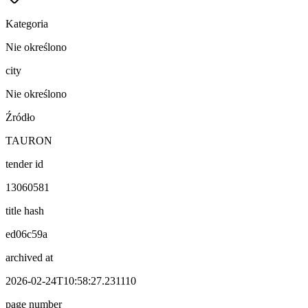
Kategoria
Nie określono
city
Nie określono
Źródło
TAURON
tender id
13060581
title hash
ed06c59a
archived at
2026-02-24T10:58:27.231110
page number