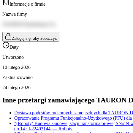
Informacje o firmie
Nazwa firmy
TAURON Dystrybucja S.A.
Zaloguj się, aby zobaczyć
Daty
Utworzono
10 lutego 2026
Zaktualizowano
24 lutego 2026
Inne przetargi zamawiającego
TAURON Dys
Dostawa podestów ruchomych samojezdnych dla TAURON Dys
Opracowanie Programu Funkcjonalno-Użytkowego (PFU) dla za
"(Roboty) Budowa słupowej stacji transformatorowej SN/nN w
do 14 ; I-22403144"
—
Roboty