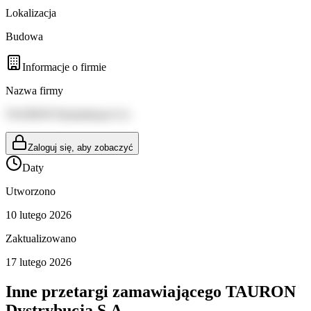
Lokalizacja
Budowa
Informacje o firmie
Nazwa firmy
TAURON Dystrybucja S.A.
Zaloguj się, aby zobaczyć
Daty
Utworzono
10 lutego 2026
Zaktualizowano
17 lutego 2026
Inne przetargi zamawiającego
TAURON
Dystrybucja S.A.