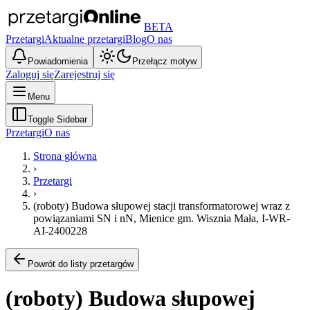
BETA
Przetargi
Aktualne przetargi
Blog
O nas
Powiadomienia
Przełącz motyw
Zaloguj się
Zarejestruj się
Menu
Toggle Sidebar
Przetargi
O nas
Strona główna
›
Przetargi
›
(roboty) Budowa słupowej stacji transformatorowej wraz z
powiązaniami SN i nN, Mienice gm. Wisznia Mała, I-WR-
AI-2400228
Powrót do listy przetargów
(roboty) Budowa słupowej