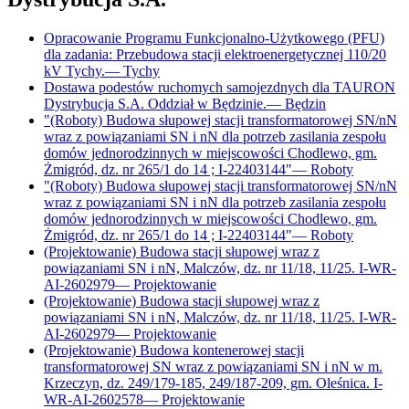
Opracowanie Programu Funkcjonalno-Użytkowego (PFU)
dla zadania: Przebudowa stacji elektroenergetycznej 110/20
kV Tychy.
—
Tychy
Dostawa podestów ruchomych samojezdnych dla TAURON
Dystrybucja S.A. Oddział w Będzinie.
—
Będzin
"(Roboty) Budowa słupowej stacji transformatorowej SN/nN
wraz z powiązaniami SN i nN dla potrzeb zasilania zespołu
domów jednorodzinnych w miejscowości Chodlewo, gm.
Żmigród, dz. nr 265/1 do 14 ; I-22403144"
—
Roboty
"(Roboty) Budowa słupowej stacji transformatorowej SN/nN
wraz z powiązaniami SN i nN dla potrzeb zasilania zespołu
domów jednorodzinnych w miejscowości Chodlewo, gm.
Żmigród, dz. nr 265/1 do 14 ; I-22403144"
—
Roboty
(Projektowanie) Budowa stacji słupowej wraz z
powiązaniami SN i nN, Malczów, dz. nr 11/18, 11/25. I-WR-
AI-2602979
—
Projektowanie
(Projektowanie) Budowa stacji słupowej wraz z
powiązaniami SN i nN, Malczów, dz. nr 11/18, 11/25. I-WR-
AI-2602979
—
Projektowanie
(Projektowanie) Budowa kontenerowej stacji
transformatorowej SN wraz z powiązaniami SN i nN w m.
Krzeczyn, dz. 249/179-185, 249/187-209, gm. Oleśnica. I-
WR-AI-2602578
—
Projektowanie