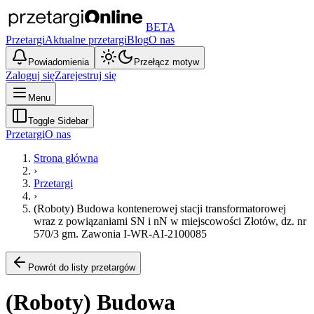
BETA
Przetargi
Aktualne przetargi
Blog
O nas
Powiadomienia
Przełącz motyw
Zaloguj się
Zarejestruj się
Menu
Toggle Sidebar
Przetargi
O nas
Strona główna
›
Przetargi
›
(Roboty) Budowa kontenerowej stacji transformatorowej
wraz z powiązaniami SN i nN w miejscowości Złotów, dz. nr
570/3 gm. Zawonia I-WR-AI-2100085
Powrót do listy przetargów
(Roboty) Budowa