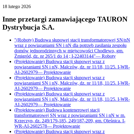
18 lutego 2026
Inne przetargi zamawiającego
TAURON
Dystrybucja S.A.
"(Roboty) Budowa słupowej stacji transformatorowej SN/nN
wraz z powiązaniami SN i nN dla potrzeb zasilania zespołu
domów jednorodzinnych w miejscowości Chodlewo, gm.
Żmigród, dz. nr 265/1 do 14 ; I-22403144"
—
Roboty
(Projektowanie) Budowa stacji słupowej wraz z
powiązaniami SN i nN, Malczów, dz. nr 11/18, 11/25. I-WR-
AI-2602979
—
Projektowanie
(Projektowanie) Budowa stacji słupowej wraz z
powiązaniami SN i nN, Malczów, dz. nr 11/18, 11/25. I-WR-
AI-2602979
—
Projektowanie
(Projektowanie) Budowa stacji słupowej wraz z
powiązaniami SN i nN, Malczów, dz. nr 11/18, 11/25. I-WR-
AI-2602979
—
Projektowanie
(Projektowanie) Budowa kontenerowej stacji
transformatorowej SN wraz z powiązaniami SN i nN w m.
Krzeczyn, dz. 249/179-185, 249/187-209, gm. Oleśnica. I-
WR-AI-2602578
—
Projektowanie
(Projektowanie) Budowa stacji słupowej wraz z