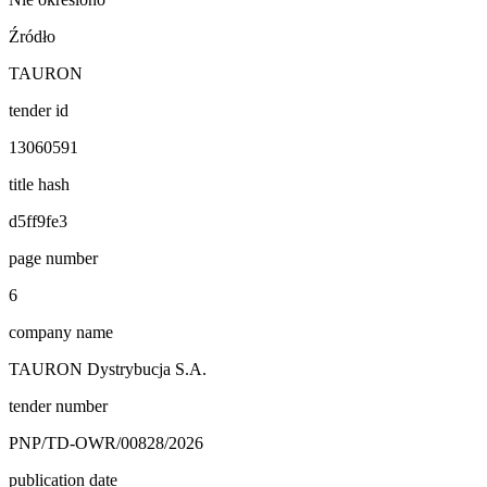
Źródło
TAURON
tender id
13060591
title hash
d5ff9fe3
page number
6
company name
TAURON Dystrybucja S.A.
tender number
PNP/TD-OWR/00828/2026
publication date