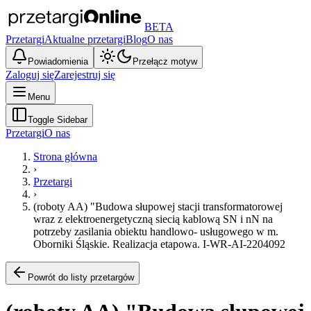
BETA
Przetargi
Aktualne przetargi
Blog
O nas
Powiadomienia
Przełącz motyw
Zaloguj się
Zarejestruj się
Menu
Toggle Sidebar
Przetargi
O nas
Strona główna
›
Przetargi
›
(roboty AA) "Budowa słupowej stacji transformatorowej
wraz z elektroenergetyczną siecią kablową SN i nN na
potrzeby zasilania obiektu handlowo- usługowego w m.
Oborniki Śląskie. Realizacja etapowa. I-WR-AI-2204092
Powrót do listy przetargów