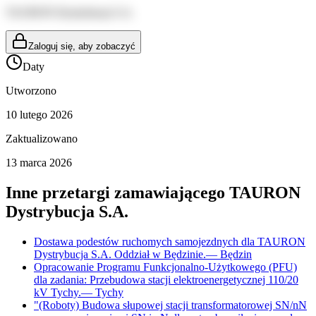
TAURON Dystrybucja S.A.
Zaloguj się, aby zobaczyć
Daty
Utworzono
10 lutego 2026
Zaktualizowano
13 marca 2026
Inne przetargi zamawiającego
TAURON
Dystrybucja S.A.
Dostawa podestów ruchomych samojezdnych dla TAURON
Dystrybucja S.A. Oddział w Będzinie.
—
Będzin
Opracowanie Programu Funkcjonalno-Użytkowego (PFU)
dla zadania: Przebudowa stacji elektroenergetycznej 110/20
kV Tychy.
—
Tychy
"(Roboty) Budowa słupowej stacji transformatorowej SN/nN