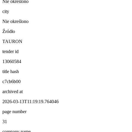
Nie określono
city
Nie określono
Źródło
TAURON
tender id
13060584
title hash
c7cb6b00
archived at
2026-03-13T11:19:19.764046
page number
31
company name