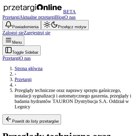
BETA
Przetargi
Aktualne przetargi
Blog
O nas
Powiadomienia
Przełącz motyw
Zaloguj się
Zarejestruj się
Menu
Toggle Sidebar
Przetargi
O nas
Strona główna
›
Przetargi
›
Przeglądy techniczne oraz naprawy sprzętu gaśniczego,
instalacji sygnalizacji i automatycznego gaszenia, przeglądy i
badania hydrantów TAURON Dystrybucja S.A. Oddział w
Legnicy
Powrót do listy przetargów