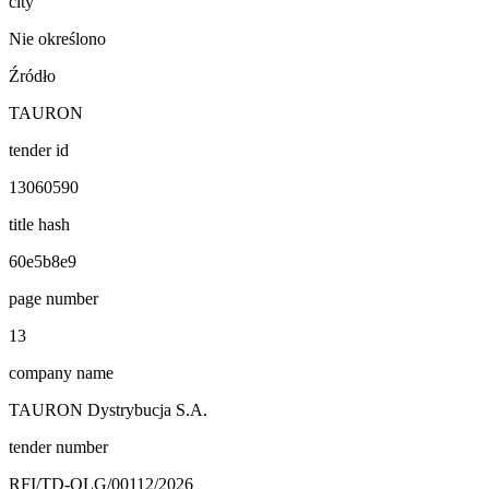
city
Nie określono
Źródło
TAURON
tender id
13060590
title hash
60e5b8e9
page number
13
company name
TAURON Dystrybucja S.A.
tender number
RFI/TD-OLG/00112/2026