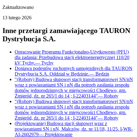
Zaktualizowano
13 lutego 2026
Inne przetargi zamawiającego
TAURON
Dystrybucja S.A.
Opracowanie Programu Funkcjonalno-Użytkowego (PFU)
dla zadania: Przebudowa stacji elektroenergetycznej 110/20
kV Tychy.
—
Tychy
Dostawa podestów ruchomych samojezdnych dla TAURON
Dystrybucja S.A. Oddział w Będzinie.
—
Będzin
"(Roboty) Budowa słupowej stacji transformatorowej SN/nN
wraz z powiązaniami SN i nN dla potrzeb zasilania zespołu
domów jednorodzinnych w miejscowości Chodlewo, gm.
Żmigród, dz. nr 265/1 do 14 ; I-22403144"
—
Roboty
"(Roboty) Budowa słupowej stacji transformatorowej SN/nN
wraz z powiązaniami SN i nN dla potrzeb zasilania zespołu
domów jednorodzinnych w miejscowości Chodlewo, gm.
Żmigród, dz. nr 265/1 do 14 ; I-22403144"
—
Roboty
(Projektowanie) Budowa stacji słupowej wraz z
powiązaniami SN i nN, Malczów, dz. nr 11/18, 11/25. I-WR-
AI-2602979
—
Projektowanie