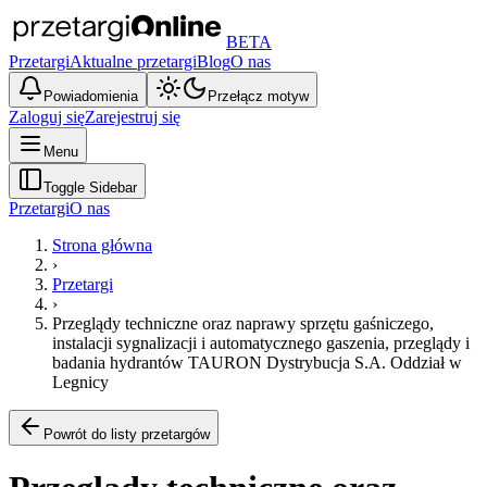
BETA
Przetargi
Aktualne przetargi
Blog
O nas
Powiadomienia
Przełącz motyw
Zaloguj się
Zarejestruj się
Menu
Toggle Sidebar
Przetargi
O nas
Strona główna
›
Przetargi
›
Przeglądy techniczne oraz naprawy sprzętu gaśniczego,
instalacji sygnalizacji i automatycznego gaszenia, przeglądy i
badania hydrantów TAURON Dystrybucja S.A. Oddział w
Legnicy
Powrót do listy przetargów