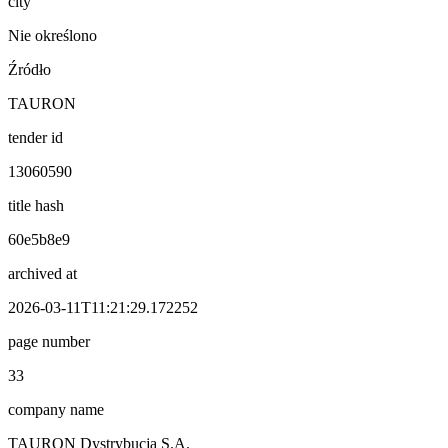
city
Nie określono
Źródło
TAURON
tender id
13060590
title hash
60e5b8e9
archived at
2026-03-11T11:21:29.172252
page number
33
company name
TAURON Dystrybucja S.A.