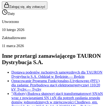
Zaloguj się, aby zobaczyć
Daty
Utworzono
10 lutego 2026
Zaktualizowano
11 marca 2026
Inne przetargi zamawiającego
TAURON
Dystrybucja S.A.
Dostawa podestów ruchomych samojezdnych dla TAURON
Dystrybucja S.A. Oddział w Będzinie.
—
Będzin
Opracowanie Programu Funkcjonalno-Użytkowego (PFU)
dla zadania: Przebudowa stacji elektroenergetycznej 110/20
kV Tychy.
—
Tychy
"(Roboty) Budowa słupowej stacji transformatorowej SN/nN
wraz z powiązaniami SN i nN dla potrzeb zasilania zespołu
domów jednorodzinnych w miejscowości Chodlewo, gm.