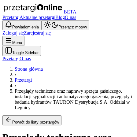
BETA
Przetargi
Aktualne przetargi
Blog
O nas
Powiadomienia
Przełącz motyw
Zaloguj się
Zarejestruj się
Menu
Toggle Sidebar
Przetargi
O nas
Strona główna
›
Przetargi
›
Przeglądy techniczne oraz naprawy sprzętu gaśniczego,
instalacji sygnalizacji i automatycznego gaszenia, przeglądy i
badania hydrantów TAURON Dystrybucja S.A. Oddział w
Legnicy
Powrót do listy przetargów