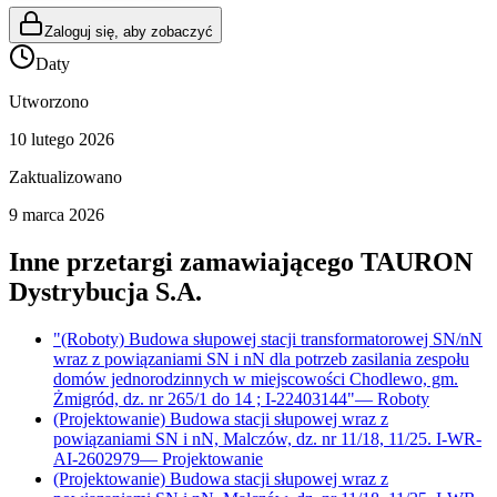
Zaloguj się, aby zobaczyć
Daty
Utworzono
10 lutego 2026
Zaktualizowano
9 marca 2026
Inne przetargi zamawiającego
TAURON
Dystrybucja S.A.
"(Roboty) Budowa słupowej stacji transformatorowej SN/nN
wraz z powiązaniami SN i nN dla potrzeb zasilania zespołu
domów jednorodzinnych w miejscowości Chodlewo, gm.
Żmigród, dz. nr 265/1 do 14 ; I-22403144"
—
Roboty
(Projektowanie) Budowa stacji słupowej wraz z
powiązaniami SN i nN, Malczów, dz. nr 11/18, 11/25. I-WR-
AI-2602979
—
Projektowanie
(Projektowanie) Budowa stacji słupowej wraz z