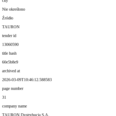
city
Nie określono
Źródło
TAURON
tender id
13060590
title hash
60e5b8e9
archived at
2026-03-09T10:46:12.588583
page number
31
company name
TAURON Dystrybucja S.A.