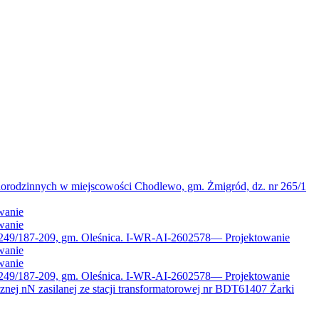
norodzinnych w miejscowości Chodlewo, gm. Żmigród, dz. nr 265/1
wanie
wanie
 249/187-209, gm. Oleśnica. I-WR-AI-2602578
—
Projektowanie
wanie
wanie
 249/187-209, gm. Oleśnica. I-WR-AI-2602578
—
Projektowanie
znej nN zasilanej ze stacji transformatorowej nr BDT61407 Żarki