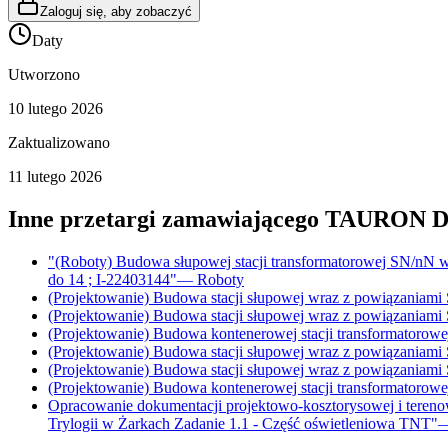
Zaloguj się, aby zobaczyć
Daty
Utworzono
10 lutego 2026
Zaktualizowano
11 lutego 2026
Inne przetargi zamawiającego
TAURON Dys
"(Roboty) Budowa słupowej stacji transformatorowej SN/nN w
do 14 ; I-22403144"
—
Roboty
(Projektowanie) Budowa stacji słupowej wraz z powiązaniami
(Projektowanie) Budowa stacji słupowej wraz z powiązaniami
(Projektowanie) Budowa kontenerowej stacji transformatorow
(Projektowanie) Budowa stacji słupowej wraz z powiązaniami
(Projektowanie) Budowa stacji słupowej wraz z powiązaniami
(Projektowanie) Budowa kontenerowej stacji transformatorow
Opracowanie dokumentacji projektowo-kosztorysowej i terenowo
Trylogii w Żarkach Zadanie 1.1 - Część oświetleniowa TNT"