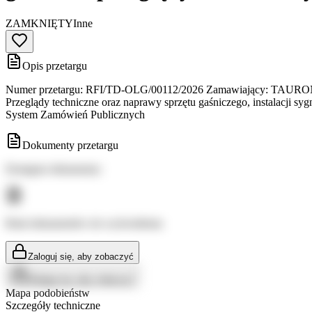
ZAMKNIĘTY
Inne
Opis przetargu
Numer przetargu: RFI/TD-OLG/00112/2026 Zamawiający: TAURON Dyst
Przeglądy techniczne oraz naprawy sprzętu gaśniczego, instalacji 
System Zamówień Publicznych
Dokumenty przetargu
Dostępne dokumenty:
Brak dokumentów do wyświetlenia
Zaloguj się, aby zobaczyć
Zaloguj się, aby zobaczyć
Mapa podobieństw
Szczegóły techniczne