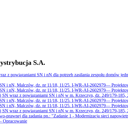
trybucja S.A.
raz z powiązaniami SN i nN dla potrzeb zasilania zespołu domów jed
 SN i nN, Malczów, dz. nr 11/18, 11/25. I-WR-AI-2602979
—
Projekto
 SN i nN, Malczów, dz. nr 11/18, 11/25. I-WR-AI-2602979
—
Projekto
ej SN wraz z powiązaniami SN i nN w m. Krzeczyn, dz. 249/179-185,
 SN i nN, Malczów, dz. nr 11/18, 11/25. I-WR-AI-2602979
—
Projekto
 SN i nN, Malczów, dz. nr 11/18, 11/25. I-WR-AI-2602979
—
Projekto
ej SN wraz z powiązaniami SN i nN w m. Krzeczyn, dz. 249/179-185,
-prawnej dla zadania pn.: "Zadanie 1 - Modernizacja sieci napowietr
—
Opracowanie