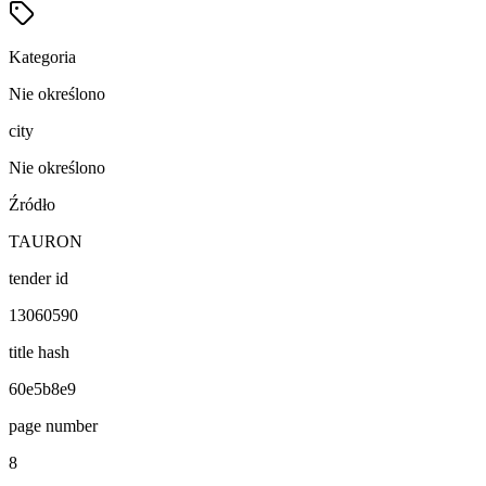
Kategoria
Nie określono
city
Nie określono
Źródło
TAURON
tender id
13060590
title hash
60e5b8e9
page number
8