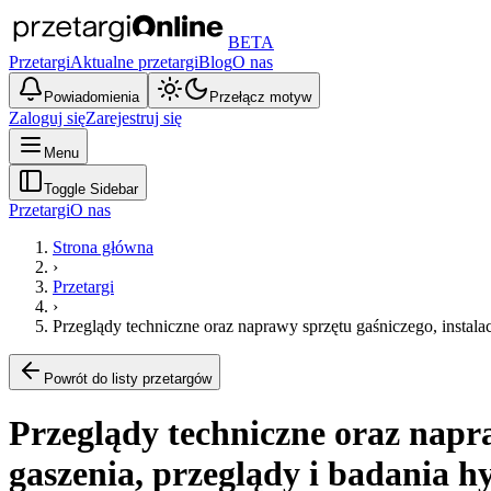
BETA
Przetargi
Aktualne przetargi
Blog
O nas
Powiadomienia
Przełącz motyw
Zaloguj się
Zarejestruj się
Menu
Toggle Sidebar
Przetargi
O nas
Strona główna
›
Przetargi
›
Przeglądy techniczne oraz naprawy sprzętu gaśniczego, insta
Powrót do listy przetargów
Przeglądy techniczne oraz napra
gaszenia, przeglądy i badania