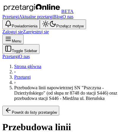
BETA
Przetargi
Aktualne przetargi
Blog
O nas
Powiadomienia
Przełącz motyw
Zaloguj się
Zarejestruj się
Menu
Toggle Sidebar
Przetargi
O nas
Strona główna
›
Przetargi
›
Przebudowa linii napowietrznej SN "Pszczyna -
Dzierżyńskiego" (od słupa nr 8748 do stacji S446) oraz
przebudowa stacji S446 - Miedźna ul. Bieruńska
Powrót do listy przetargów
Przebudowa linii