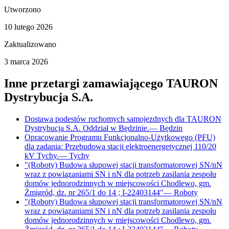
Utworzono
10 lutego 2026
Zaktualizowano
3 marca 2026
Inne przetargi zamawiającego
TAURON
Dystrybucja S.A.
Dostawa podestów ruchomych samojezdnych dla TAURON
Dystrybucja S.A. Oddział w Będzinie.
—
Będzin
Opracowanie Programu Funkcjonalno-Użytkowego (PFU)
dla zadania: Przebudowa stacji elektroenergetycznej 110/20
kV Tychy.
—
Tychy
"(Roboty) Budowa słupowej stacji transformatorowej SN/nN
wraz z powiązaniami SN i nN dla potrzeb zasilania zespołu
domów jednorodzinnych w miejscowości Chodlewo, gm.
Żmigród, dz. nr 265/1 do 14 ; I-22403144"
—
Roboty
"(Roboty) Budowa słupowej stacji transformatorowej SN/nN
wraz z powiązaniami SN i nN dla potrzeb zasilania zespołu
domów jednorodzinnych w miejscowości Chodlewo, gm.