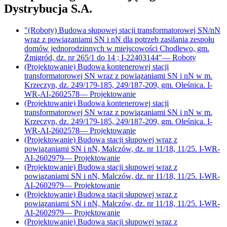
Dystrybucja S.A.
"(Roboty) Budowa słupowej stacji transformatorowej SN/nN
wraz z powiązaniami SN i nN dla potrzeb zasilania zespołu
domów jednorodzinnych w miejscowości Chodlewo, gm.
Żmigród, dz. nr 265/1 do 14 ; I-22403144"
—
Roboty
(Projektowanie) Budowa kontenerowej stacji
transformatorowej SN wraz z powiązaniami SN i nN w m.
Krzeczyn, dz. 249/179-185, 249/187-209, gm. Oleśnica. I-
WR-AI-2602578
—
Projektowanie
(Projektowanie) Budowa kontenerowej stacji
transformatorowej SN wraz z powiązaniami SN i nN w m.
Krzeczyn, dz. 249/179-185, 249/187-209, gm. Oleśnica. I-
WR-AI-2602578
—
Projektowanie
(Projektowanie) Budowa stacji słupowej wraz z
powiązaniami SN i nN, Malczów, dz. nr 11/18, 11/25. I-WR-
AI-2602979
—
Projektowanie
(Projektowanie) Budowa stacji słupowej wraz z
powiązaniami SN i nN, Malczów, dz. nr 11/18, 11/25. I-WR-
AI-2602979
—
Projektowanie
(Projektowanie) Budowa stacji słupowej wraz z
powiązaniami SN i nN, Malczów, dz. nr 11/18, 11/25. I-WR-
AI-2602979
—
Projektowanie
(Projektowanie) Budowa stacji słupowej wraz z