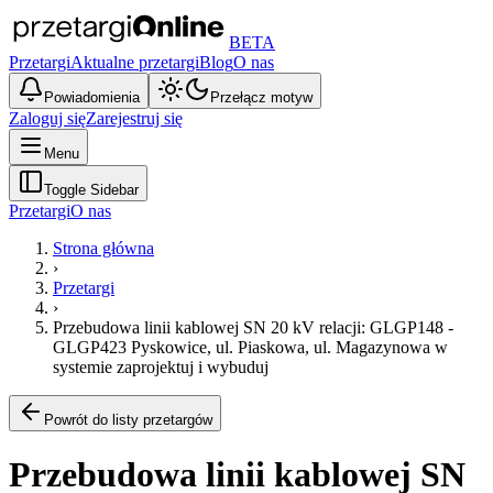
BETA
Przetargi
Aktualne przetargi
Blog
O nas
Powiadomienia
Przełącz motyw
Zaloguj się
Zarejestruj się
Menu
Toggle Sidebar
Przetargi
O nas
Strona główna
›
Przetargi
›
Przebudowa linii kablowej SN 20 kV relacji: GLGP148 -
GLGP423 Pyskowice, ul. Piaskowa, ul. Magazynowa w
systemie zaprojektuj i wybuduj
Powrót do listy przetargów
Przebudowa linii kablowej SN