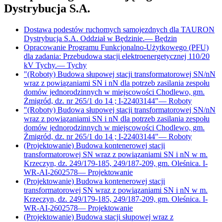
Dystrybucja S.A.
Dostawa podestów ruchomych samojezdnych dla TAURON
Dystrybucja S.A. Oddział w Będzinie.
—
Będzin
Opracowanie Programu Funkcjonalno-Użytkowego (PFU)
dla zadania: Przebudowa stacji elektroenergetycznej 110/20
kV Tychy.
—
Tychy
"(Roboty) Budowa słupowej stacji transformatorowej SN/nN
wraz z powiązaniami SN i nN dla potrzeb zasilania zespołu
domów jednorodzinnych w miejscowości Chodlewo, gm.
Żmigród, dz. nr 265/1 do 14 ; I-22403144"
—
Roboty
"(Roboty) Budowa słupowej stacji transformatorowej SN/nN
wraz z powiązaniami SN i nN dla potrzeb zasilania zespołu
domów jednorodzinnych w miejscowości Chodlewo, gm.
Żmigród, dz. nr 265/1 do 14 ; I-22403144"
—
Roboty
(Projektowanie) Budowa kontenerowej stacji
transformatorowej SN wraz z powiązaniami SN i nN w m.
Krzeczyn, dz. 249/179-185, 249/187-209, gm. Oleśnica. I-
WR-AI-2602578
—
Projektowanie
(Projektowanie) Budowa kontenerowej stacji
transformatorowej SN wraz z powiązaniami SN i nN w m.
Krzeczyn, dz. 249/179-185, 249/187-209, gm. Oleśnica. I-
WR-AI-2602578
—
Projektowanie
(Projektowanie) Budowa stacji słupowej wraz z