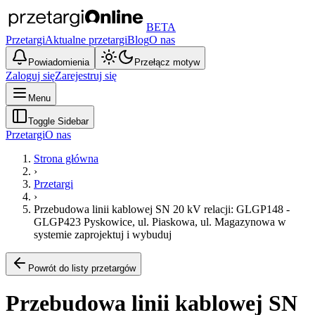
BETA
Przetargi
Aktualne przetargi
Blog
O nas
Powiadomienia
Przełącz motyw
Zaloguj się
Zarejestruj się
Menu
Toggle Sidebar
Przetargi
O nas
Strona główna
›
Przetargi
›
Przebudowa linii kablowej SN 20 kV relacji: GLGP148 -
GLGP423 Pyskowice, ul. Piaskowa, ul. Magazynowa w
systemie zaprojektuj i wybuduj
Powrót do listy przetargów
Przebudowa linii kablowej SN