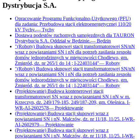
Dystrybucja S.A.
Opracowanie Programu Funkcjonalno-Użytkowego (PFU)
dla zadania: Przebudowa stacji elektroenergetycznej 110/20
kV Tychy.
—
Tychy
Dostawa podestów ruchomych samojezdnych dla TAURON
Dystrybucja S.A. Oddział w Będzinie.
—
Będzin
"(Roboty) Budowa słupowej stacji transformatorowej SN/nN
wraz z powiązaniami SN i nN dla potrzeb zasilania zespołu
domów jednorodzinnych w miejscowości Chodlewo, gm.
Żmigród, dz. nr 265/1 do 14 ; I-22403144"
—
Roboty
"(Roboty) Budowa słupowej stacji transformatorowej SN/nN
wraz z powiązaniami SN i nN dla potrzeb zasilania zespołu
domów jednorodzinnych w miejscowości Chodlewo, gm.
Żmigród, dz. nr 265/1 do 14 ; I-22403144"
—
Roboty
(Projektowanie) Budowa kontenerowej stacji
transformatorowej SN wraz z powiązaniami SN i nN w m.
Krzeczyn, dz. 249/179-185, 249/187-209, gm. Oleśnica. I-
WR-AI-2602578
—
Projektowanie
(Projektowanie) Budowa stacji słupowej wraz z
powiązaniami SN i nN, Malczów, dz. nr 11/18, 11/25. I-WR-
AI-2602979
—
Projektowanie
(Projektowanie) Budowa stacji słupowej wraz z
powiązaniami SN i nN, Malczów, dz. nr 11/18, 11/25. I-WR-