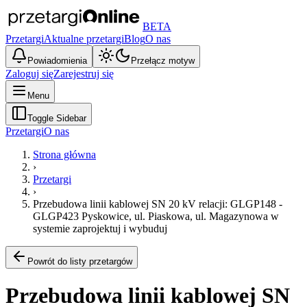
BETA
Przetargi
Aktualne przetargi
Blog
O nas
Powiadomienia
Przełącz motyw
Zaloguj się
Zarejestruj się
Menu
Toggle Sidebar
Przetargi
O nas
Strona główna
›
Przetargi
›
Przebudowa linii kablowej SN 20 kV relacji: GLGP148 -
GLGP423 Pyskowice, ul. Piaskowa, ul. Magazynowa w
systemie zaprojektuj i wybuduj
Powrót do listy przetargów
Przebudowa linii kablowej SN