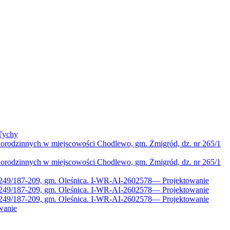
Tychy
norodzinnych w miejscowości Chodlewo, gm. Żmigród, dz. nr 265/1
norodzinnych w miejscowości Chodlewo, gm. Żmigród, dz. nr 265/1
 249/187-209, gm. Oleśnica. I-WR-AI-2602578
—
Projektowanie
 249/187-209, gm. Oleśnica. I-WR-AI-2602578
—
Projektowanie
 249/187-209, gm. Oleśnica. I-WR-AI-2602578
—
Projektowanie
wanie