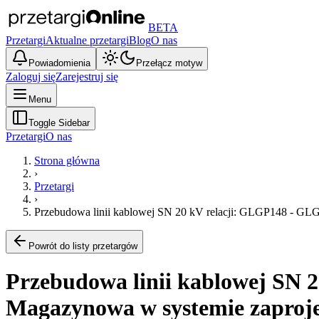
BETA
Przetargi
Aktualne przetargi
Blog
O nas
Powiadomienia
Przełącz motyw
Zaloguj się
Zarejestruj się
Menu
Toggle Sidebar
Przetargi
O nas
Strona główna
›
Przetargi
›
Przebudowa linii kablowej SN 20 kV relacji: GLGP148 - GLG
Powrót do listy przetargów
Przebudowa linii kablowej SN 2
Magazynowa w systemie zaproje