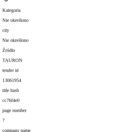
Kategoria
Nie określono
city
Nie określono
Źródło
TAURON
tender id
13061954
title hash
cc76f4e0
page number
7
company name