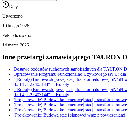
Daty
Utworzono
10 lutego 2026
Zaktualizowano
14 marca 2026
Inne przetargi zamawiającego
TAURON Dys
Dostawa podestów ruchomych samojezdnych dla TAURON Dys
Opracowanie Programu Funkcjonalno-Użytkowego (PFU) dla za
"(Roboty) Budowa słupowej stacji transformatorowej SN/nN w
do 14 ; I-22403144"
—
Roboty
"(Roboty) Budowa słupowej stacji transformatorowej SN/nN w
do 14 ; I-22403144"
—
Roboty
(Projektowanie) Budowa kontenerowej stacji transformatorow
(Projektowanie) Budowa kontenerowej stacji transformatorow
(Projektowanie) Budowa kontenerowej stacji transformatorow
(Projektowanie) Budowa stacji słupowej wraz z powiązaniami