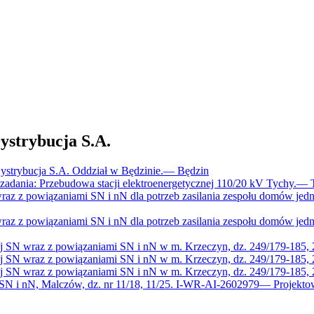
trybucja S.A.
trybucja S.A. Oddział w Będzinie.
—
Będzin
dania: Przebudowa stacji elektroenergetycznej 110/20 kV Tychy.
—
raz z powiązaniami SN i nN dla potrzeb zasilania zespołu domów jed
raz z powiązaniami SN i nN dla potrzeb zasilania zespołu domów jed
ej SN wraz z powiązaniami SN i nN w m. Krzeczyn, dz. 249/179-185,
ej SN wraz z powiązaniami SN i nN w m. Krzeczyn, dz. 249/179-185,
ej SN wraz z powiązaniami SN i nN w m. Krzeczyn, dz. 249/179-185,
 SN i nN, Malczów, dz. nr 11/18, 11/25. I-WR-AI-2602979
—
Projekto