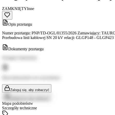
ZAMKNIĘTY
Inne
Opis przetargu
Numer przetargu: PNP/TD-OGL/01355/2026 Zamawiający: TAURON Dys
Przebudowa linii kablowej SN 20 kV relacji: GLGP148 - GLGP423 
Dokumenty przetargu
Dostępne dokumenty:
Brak dokumentów do wyświetlenia
Zaloguj się, aby zobaczyć
Zaloguj się, aby zobaczyć
Mapa podobieństw
Szczegóły techniczne