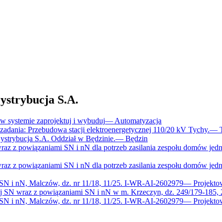
trybucja S.A.
 systemie zaprojektuj i wybuduj
—
Automatyzacja
dania: Przebudowa stacji elektroenergetycznej 110/20 kV Tychy.
—
trybucja S.A. Oddział w Będzinie.
—
Będzin
raz z powiązaniami SN i nN dla potrzeb zasilania zespołu domów jed
raz z powiązaniami SN i nN dla potrzeb zasilania zespołu domów jed
 SN i nN, Malczów, dz. nr 11/18, 11/25. I-WR-AI-2602979
—
Projekto
ej SN wraz z powiązaniami SN i nN w m. Krzeczyn, dz. 249/179-185,
 SN i nN, Malczów, dz. nr 11/18, 11/25. I-WR-AI-2602979
—
Projekto