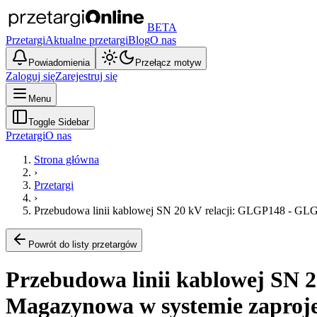
BETA
Przetargi
Aktualne przetargi
Blog
O nas
Powiadomienia
Przełącz motyw
Zaloguj się
Zarejestruj się
Menu
Toggle Sidebar
Przetargi
O nas
Strona główna
›
Przetargi
›
Przebudowa linii kablowej SN 20 kV relacji: GLGP148 - GLG
Powrót do listy przetargów
Przebudowa linii kablowej SN 2
Magazynowa w systemie zaproje