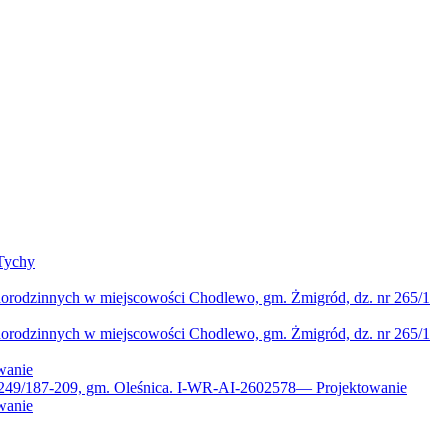
Tychy
norodzinnych w miejscowości Chodlewo, gm. Żmigród, dz. nr 265/1
norodzinnych w miejscowości Chodlewo, gm. Żmigród, dz. nr 265/1
wanie
 249/187-209, gm. Oleśnica. I-WR-AI-2602578
—
Projektowanie
wanie