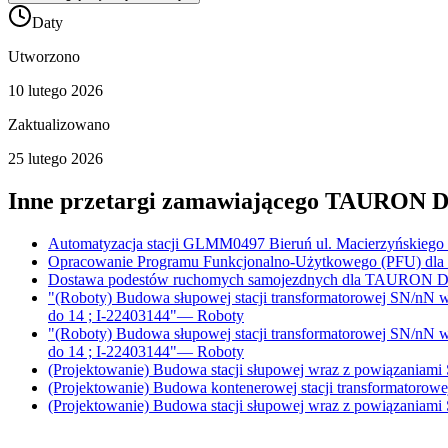
Daty
Utworzono
10 lutego 2026
Zaktualizowano
25 lutego 2026
Inne przetargi zamawiającego
TAURON Dys
Automatyzacja stacji GLMM0497 Bieruń ul. Macierzyńskiego w
Opracowanie Programu Funkcjonalno-Użytkowego (PFU) dla za
Dostawa podestów ruchomych samojezdnych dla TAURON Dys
"(Roboty) Budowa słupowej stacji transformatorowej SN/nN w
do 14 ; I-22403144"
—
Roboty
"(Roboty) Budowa słupowej stacji transformatorowej SN/nN w
do 14 ; I-22403144"
—
Roboty
(Projektowanie) Budowa stacji słupowej wraz z powiązaniami
(Projektowanie) Budowa kontenerowej stacji transformatorow
(Projektowanie) Budowa stacji słupowej wraz z powiązaniami