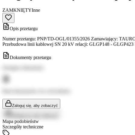
ZAMKNIĘTY
Inne
Opis przetargu
Numer przetargu: PNP/TD-OGL/01355/2026 Zamawiający: TAURON Dys
Przebudowa linii kablowej SN 20 kV relacji: GLGP148 - GLGP423 
Dokumenty przetargu
Dostępne dokumenty:
Brak dokumentów do wyświetlenia
Zaloguj się, aby zobaczyć
Zaloguj się, aby zobaczyć
Mapa podobieństw
Szczegóły techniczne