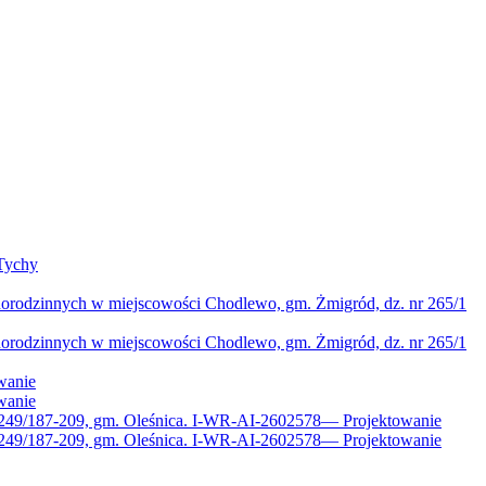
Tychy
norodzinnych w miejscowości Chodlewo, gm. Żmigród, dz. nr 265/1
norodzinnych w miejscowości Chodlewo, gm. Żmigród, dz. nr 265/1
wanie
wanie
 249/187-209, gm. Oleśnica. I-WR-AI-2602578
—
Projektowanie
 249/187-209, gm. Oleśnica. I-WR-AI-2602578
—
Projektowanie