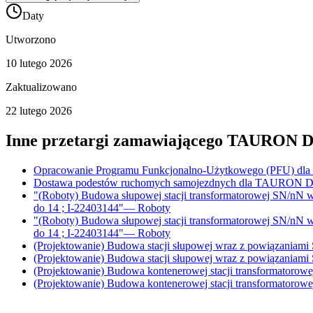
Daty
Utworzono
10 lutego 2026
Zaktualizowano
22 lutego 2026
Inne przetargi zamawiającego
TAURON Dys
Opracowanie Programu Funkcjonalno-Użytkowego (PFU) dla za
Dostawa podestów ruchomych samojezdnych dla TAURON Dys
"(Roboty) Budowa słupowej stacji transformatorowej SN/nN w
do 14 ; I-22403144"
—
Roboty
"(Roboty) Budowa słupowej stacji transformatorowej SN/nN w
do 14 ; I-22403144"
—
Roboty
(Projektowanie) Budowa stacji słupowej wraz z powiązaniami
(Projektowanie) Budowa stacji słupowej wraz z powiązaniami
(Projektowanie) Budowa kontenerowej stacji transformatorow
(Projektowanie) Budowa kontenerowej stacji transformatorow