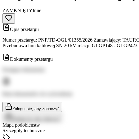
ZAMKNIĘTY
Inne
Opis przetargu
Numer przetargu: PNP/TD-OGL/01355/2026 Zamawiający: TAURON Dys
Przebudowa linii kablowej SN 20 kV relacji: GLGP148 - GLGP423 
Dokumenty przetargu
Dostępne dokumenty:
Brak dokumentów do wyświetlenia
Zaloguj się, aby zobaczyć
Zaloguj się, aby zobaczyć
Mapa podobieństw
Szczegóły techniczne