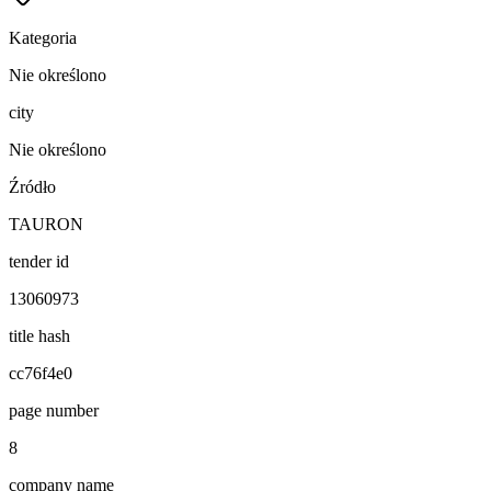
Kategoria
Nie określono
city
Nie określono
Źródło
TAURON
tender id
13060973
title hash
cc76f4e0
page number
8
company name