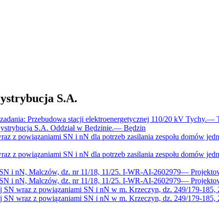
trybucja S.A.
dania: Przebudowa stacji elektroenergetycznej 110/20 kV Tychy.
—
trybucja S.A. Oddział w Będzinie.
—
Będzin
raz z powiązaniami SN i nN dla potrzeb zasilania zespołu domów jed
raz z powiązaniami SN i nN dla potrzeb zasilania zespołu domów jed
 SN i nN, Malczów, dz. nr 11/18, 11/25. I-WR-AI-2602979
—
Projekto
 SN i nN, Malczów, dz. nr 11/18, 11/25. I-WR-AI-2602979
—
Projekto
ej SN wraz z powiązaniami SN i nN w m. Krzeczyn, dz. 249/179-185,
ej SN wraz z powiązaniami SN i nN w m. Krzeczyn, dz. 249/179-185,