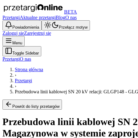
BETA
Przetargi
Aktualne przetargi
Blog
O nas
Powiadomienia
Przełącz motyw
Zaloguj się
Zarejestruj się
Menu
Toggle Sidebar
Przetargi
O nas
Strona główna
›
Przetargi
›
Przebudowa linii kablowej SN 20 kV relacji: GLGP148 - GLG
Powrót do listy przetargów
Przebudowa linii kablowej SN 2
Magazynowa w systemie zaproje