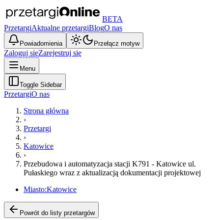
BETA
Przetargi
Aktualne przetargi
Blog
O nas
Powiadomienia
Przełącz motyw
Zaloguj się
Zarejestruj się
Menu
Toggle Sidebar
Przetargi
O nas
Strona główna
›
Przetargi
›
Katowice
›
Przebudowa i automatyzacja stacji K791 - Katowice ul.
Pułaskiego wraz z aktualizacją dokumentacji projektowej
Miasto:
Katowice
Powrót do listy przetargów