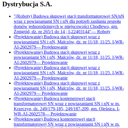
Dystrybucja S.A.
"(Roboty) Budowa słupowej stacji transformatorowej SN/nN
wraz z powiązaniami SN i nN dla potrzeb zasilania zespołu
domów jednorodzinnych w miejscowości Chodlewo, gm.
Żmigród, dz. nr 265/1 do 14 ; I-22403144"
—
Roboty
(Projektowanie) Budowa stacji słupowej wraz z
powiązaniami SN i nN, Malczów, dz. nr 11/18, 11/25. I-WR-
AI-2602979
—
Projektowanie
(Projektowanie) Budowa stacji słupowej wraz z
powiązaniami SN i nN, Malczów, dz. nr 11/18, 11/25. I-WR-
AI-2602979
—
Projektowanie
(Projektowanie) Budowa stacji słupowej wraz z
powiązaniami SN i nN, Malczów, dz. nr 11/18, 11/25. I-WR-
AI-2602979
—
Projektowanie
(Projektowanie) Budowa stacji słupowej wraz z
powiązaniami SN i nN, Malczów, dz. nr 11/18, 11/25. I-WR-
AI-2602979
—
Projektowanie
(Projektowanie) Budowa kontenerowej stacji
transformatorowej SN wraz z powiązaniami SN i nN w m.
Krzeczyn, dz. 249/179-185, 249/187-209, gm. Oleśnica. I-
WR-AI-2602578
—
Projektowanie
(Projektowanie) Budowa kontenerowej stacji
transformatorowej SN wraz z powiązaniami SN i nN w m.