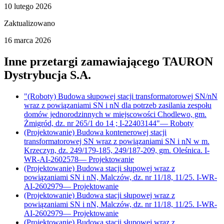
10 lutego 2026
Zaktualizowano
16 marca 2026
Inne przetargi zamawiającego
TAURON
Dystrybucja S.A.
"(Roboty) Budowa słupowej stacji transformatorowej SN/nN
wraz z powiązaniami SN i nN dla potrzeb zasilania zespołu
domów jednorodzinnych w miejscowości Chodlewo, gm.
Żmigród, dz. nr 265/1 do 14 ; I-22403144"
—
Roboty
(Projektowanie) Budowa kontenerowej stacji
transformatorowej SN wraz z powiązaniami SN i nN w m.
Krzeczyn, dz. 249/179-185, 249/187-209, gm. Oleśnica. I-
WR-AI-2602578
—
Projektowanie
(Projektowanie) Budowa stacji słupowej wraz z
powiązaniami SN i nN, Malczów, dz. nr 11/18, 11/25. I-WR-
AI-2602979
—
Projektowanie
(Projektowanie) Budowa stacji słupowej wraz z
powiązaniami SN i nN, Malczów, dz. nr 11/18, 11/25. I-WR-
AI-2602979
—
Projektowanie
(Projektowanie) Budowa stacji słupowej wraz z