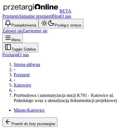
BETA
Przetargi
Aktualne przetargi
Blog
O nas
Powiadomienia
Przełącz motyw
Zaloguj się
Zarejestruj się
Menu
Toggle Sidebar
Przetargi
O nas
Strona główna
›
Przetargi
›
Katowice
›
Przebudowa i automatyzacja stacji K791 - Katowice ul.
Pułaskiego wraz z aktualizacją dokumentacji projektowej
Miasto:
Katowice
Powrót do listy przetargów