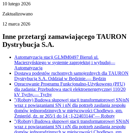
10 lutego 2026
Zaktualizowano
12 marca 2026
Inne przetargi zamawiającego
TAURON
Dystrybucja S.A.
Automatyzacja stacji GLMM0497 Bieruń ul.
Macierzyńskiego w systemie zaprojektuj i wybuduj
—
Automatyzacja
Dostawa podestów ruchomych samojezdnych dla TAURON
Dystrybucja S.A. Oddział w Będzinie.
—
Będzin
Opracowanie Programu Funkcjonalno-Użytkowego (PFU)
dla zadania: Przebudowa stacji elektroenergetycznej 110/20
kV Tychy.
—
Tychy
"(Roboty) Budowa słupowej stacji transformatorowej SN/nN
wraz z powiązaniami SN i nN dla potrzeb zasilania zespołu
domów jednorodzinnych w miejscowości Chodlewo, gm.
Żmigród, dz. nr 265/1 do 14 ; I-22403144"
—
Roboty
"(Roboty) Budowa słupowej stacji transformatorowej SN/nN
wraz z powiązaniami SN i nN dla potrzeb zasilania zespołu
domów jednorodzinnych w miejscowości Chodlewo, gm.