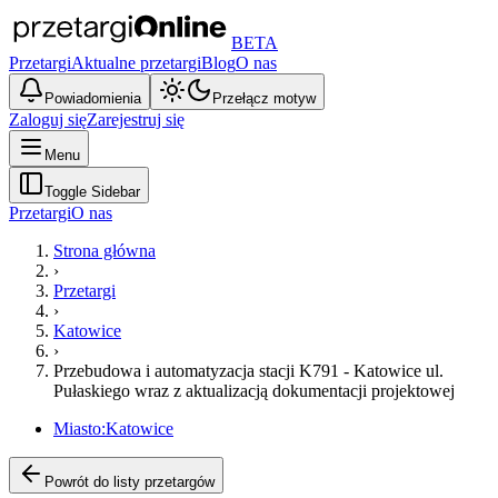
BETA
Przetargi
Aktualne przetargi
Blog
O nas
Powiadomienia
Przełącz motyw
Zaloguj się
Zarejestruj się
Menu
Toggle Sidebar
Przetargi
O nas
Strona główna
›
Przetargi
›
Katowice
›
Przebudowa i automatyzacja stacji K791 - Katowice ul.
Pułaskiego wraz z aktualizacją dokumentacji projektowej
Miasto:
Katowice
Powrót do listy przetargów